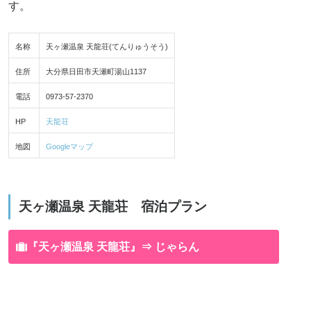
す。
名称
天ヶ瀬温泉 天龍荘(てんりゅうそう)
住所
大分県日田市天瀬町湯山1137
電話
0973-57-2370
HP
天龍荘
地図
Googleマップ
天ヶ瀬温泉 天龍荘 宿泊プラン
『天ヶ瀬温泉 天龍荘』⇒ じゃらん