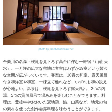
photo by facebook/tensui.net
合楽川の名瀑・桜滝を見下ろす高台に佇む一軒宿「山荘 天
水」。一万坪の広大な敷地に客室はわずか19室という贅沢
な空間が広がっています。客室は、10畳の和室、露天風呂
付き和洋室や和室、一棟立て離れなど、いずれも和の設え
が心地よい。温泉は、桜滝を見下ろす露天風呂、2つの内
湯、5つの貸切風呂で湯あみを楽しむことができます。料
理は、豊後牛やおおいた冠地鶏、鮎、山菜など、地元の旬
の素材を使った創作会席料理を味わうことができます。