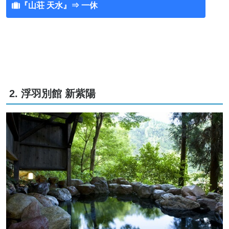
『山荘 天水』⇒ 一休
2. 浮羽別館 新紫陽