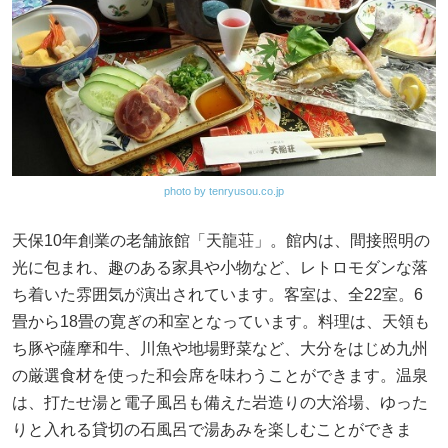
photo by tenryusou.co.jp
天保10年創業の老舗旅館「天龍荘」。館内は、間接照明の
光に包まれ、趣のある家具や小物など、レトロモダンな落
ち着いた雰囲気が演出されています。客室は、全22室。6
畳から18畳の寛ぎの和室となっています。料理は、天領も
ち豚や薩摩和牛、川魚や地場野菜など、大分をはじめ九州
の厳選食材を使った和会席を味わうことができます。温泉
は、打たせ湯と電子風呂も備えた岩造りの大浴場、ゆった
りと入れる貸切の石風呂で湯あみを楽しむことができま