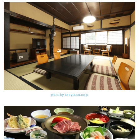
photo by tenryusou.co.jp