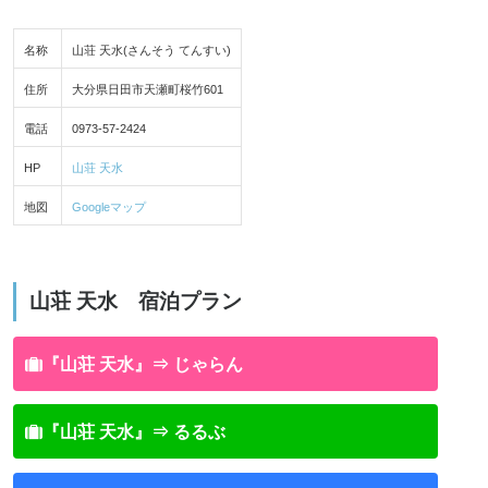
名称
山荘 天水(さんそう てんすい)
住所
大分県日田市天瀬町桜竹601
電話
0973-57-2424
HP
山荘 天水
地図
Googleマップ
山荘 天水 宿泊プラン
『山荘 天水』⇒ じゃらん
『山荘 天水』⇒ るるぶ