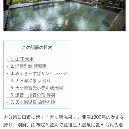
この記事の目次
1. 山荘 天水
2. 浮羽別館 新紫陽
3. みるき～すぱサンビレッヂ
4. 天ヶ瀬温泉 天龍荘
5. 天ケ瀬観光ホテル成天閣
6. 瀬音・湯音の宿 浮羽
7. 天ヶ瀬温泉 旅館本陣
大分県日田市に湧く「天ヶ瀬温泉」。開湯1300年の歴史を
誇り、別府、由布院と並んで豊後三大温泉に数えられる名