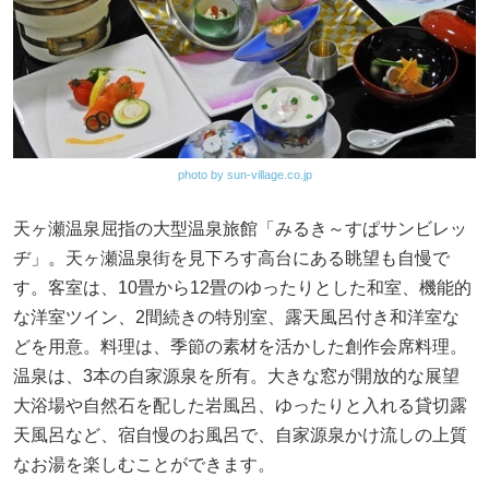
photo by sun-village.co.jp
天ヶ瀬温泉屈指の大型温泉旅館「みるき～すぱサンビレッ
ヂ」。天ヶ瀬温泉街を見下ろす高台にある眺望も自慢で
す。客室は、10畳から12畳のゆったりとした和室、機能的
な洋室ツイン、2間続きの特別室、露天風呂付き和洋室な
どを用意。料理は、季節の素材を活かした創作会席料理。
温泉は、3本の自家源泉を所有。大きな窓が開放的な展望
大浴場や自然石を配した岩風呂、ゆったりと入れる貸切露
天風呂など、宿自慢のお風呂で、自家源泉かけ流しの上質
なお湯を楽しむことができます。