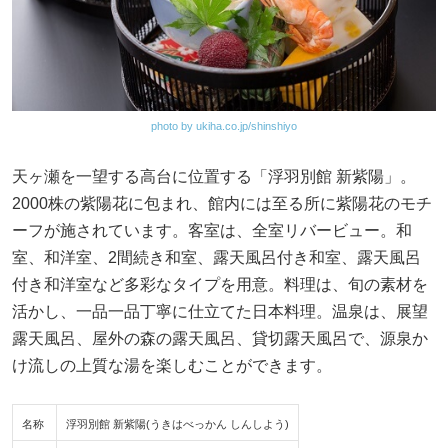
photo by ukiha.co.jp/shinshiyo
天ヶ瀬を一望する高台に位置する「浮羽別館 新紫陽」。
2000株の紫陽花に包まれ、館内には至る所に紫陽花のモチ
ーフが施されています。客室は、全室リバービュー。和
室、和洋室、2間続き和室、露天風呂付き和室、露天風呂
付き和洋室など多彩なタイプを用意。料理は、旬の素材を
活かし、一品一品丁寧に仕立てた日本料理。温泉は、展望
露天風呂、屋外の森の露天風呂、貸切露天風呂で、源泉か
け流しの上質な湯を楽しむことができます。
名称
浮羽別館 新紫陽(うきはべっかん しんしよう)