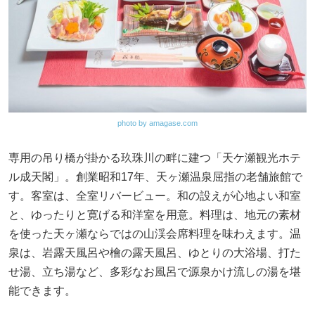
photo by amagase.com
専用の吊り橋が掛かる玖珠川の畔に建つ「天ケ瀬観光ホテ
ル成天閣」。創業昭和17年、天ヶ瀬温泉屈指の老舗旅館で
す。客室は、全室リバービュー。和の設えが心地よい和室
と、ゆったりと寛げる和洋室を用意。料理は、地元の素材
を使った天ヶ瀬ならではの山渓会席料理を味わえます。温
泉は、岩露天風呂や檜の露天風呂、ゆとりの大浴場、打た
せ湯、立ち湯など、多彩なお風呂で源泉かけ流しの湯を堪
能できます。