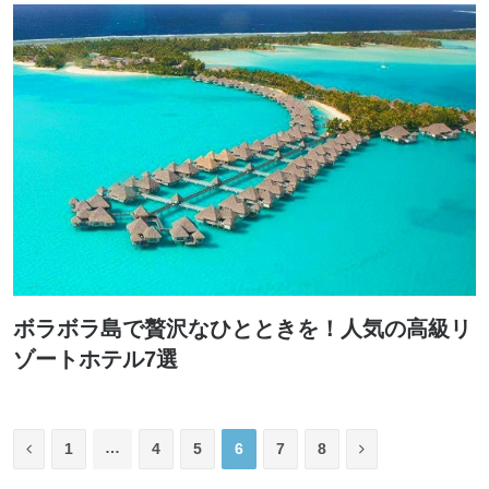
ボラボラ島で贅沢なひとときを！人気の高級リ
ゾートホテル7選
Previous
…
Next
1
4
5
6
7
8