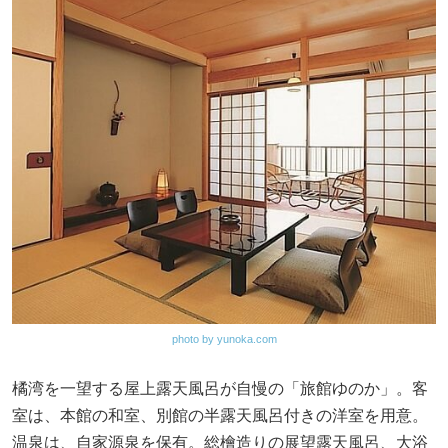
photo by yunoka.com
橘湾を一望する屋上露天風呂が自慢の「旅館ゆのか」。客
室は、本館の和室、別館の半露天風呂付きの洋室を用意。
温泉は、自家源泉を保有。総檜造りの展望露天風呂、大浴