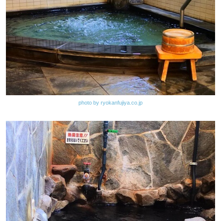
photo by ryokanfujiya.co.jp