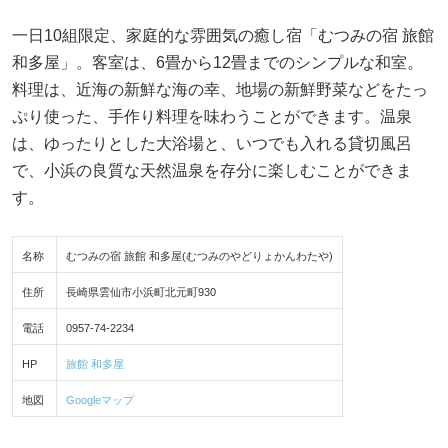
一日10組限定、家庭的な雰囲気の癒し宿「むつみの宿 旅館
和多屋」。客室は、6畳から12畳までのシンプルな和室。
料理は、近海の新鮮な海の幸、地場の新鮮野菜などをたっ
ぷり使った、手作り料理を味わうことができます。温泉
は、ゆったりとした大浴場と、いつでも入れる貸切風呂
で、小浜の良質な天然温泉を存分に楽しむことができま
す。
名称
むつみの宿 旅館 和多屋(むつみのやどりょかんわたや)
住所
長崎県雲仙市小浜町北元町930
電話
0957-74-2234
HP
旅館 和多屋
地図
Googleマップ