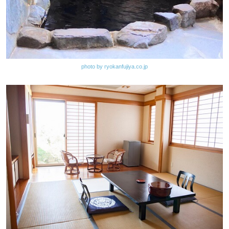
photo by ryokanfujiya.co.jp