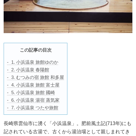
この記事の目次
1. 小浜温泉 旅館ゆのか
2. 小浜温泉 春陽館
3. むつみの宿 旅館 和多屋
4. 小浜温泉 旅館 富士屋
5. 小浜温泉 旅館 國崎
6. 小浜温泉 湯宿 蒸気家
7. 小浜温泉 つたや旅館
長崎県雲仙市に湧く「小浜温泉」。肥前風土記(713年)にも
記されている古湯で、古くから湯治場として親しまれてき