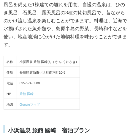
風呂を備えた1棟建ての離れを用意。自慢の温泉は、ひの
き風呂、石風呂、露天風呂の3種の貸切風呂で、昔ながら
のかけ流し温泉を楽しむことができます。料理は、近海で
水揚げされた魚介類や、島原半島の野菜、長崎和牛などを
使い、地産地消に心がけた地物料理を味わうことができま
す。
名称
小浜温泉 旅館 國崎(りょかん くにさき)
住所
長崎県雲仙市小浜町南本町10-8
電話
0957-74-3500
HP
旅館 國崎
地図
Googleマップ
小浜温泉 旅館 國崎 宿泊プラン