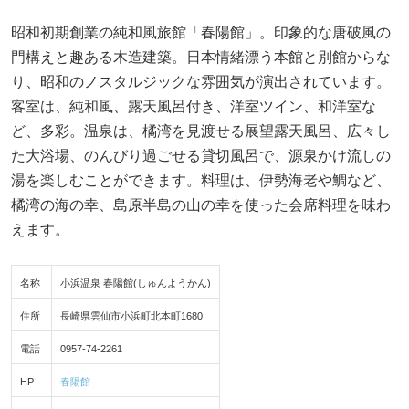
昭和初期創業の純和風旅館「春陽館」。印象的な唐破風の
門構えと趣ある木造建築。日本情緒漂う本館と別館からな
り、昭和のノスタルジックな雰囲気が演出されています。
客室は、純和風、露天風呂付き、洋室ツイン、和洋室な
ど、多彩。温泉は、橘湾を見渡せる展望露天風呂、広々し
た大浴場、のんびり過ごせる貸切風呂で、源泉かけ流しの
湯を楽しむことができます。料理は、伊勢海老や鯛など、
橘湾の海の幸、島原半島の山の幸を使った会席料理を味わ
えます。
名称
小浜温泉 春陽館(しゅんようかん)
住所
長崎県雲仙市小浜町北本町1680
電話
0957-74-2261
HP
春陽館