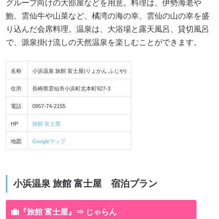
グループ向けの大部屋などを用意。料理は、伊勢海老や
鮑、雲仙牛や山菜など、橘湾の海の幸、雲仙の山の幸を盛
り込んだ会席料理。温泉は、大浴場と露天風呂、貸切風呂
で、源泉掛け流しの天然温泉を楽しむことができます。
名称
小浜温泉 旅館 富士屋(りょかん ふじや)
住所
長崎県雲仙市小浜町北本町927-3
電話
0957-74-2155
HP
旅館 富士屋
地図
Googleマップ
小浜温泉 旅館 富士屋 宿泊プラン
『旅館 富士屋』⇒ じゃらん