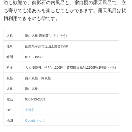
浴も歓迎で、御影石の内風呂と、宿自慢の露天風呂で、立
ち寄りでも湯あみを楽しむことができます。露天風呂は貸
切利用できるのも◎です。
名称
塩山温泉 宏池荘(こうちそう)
住所
山梨県甲州市塩山上於曾1959
時間
8:00～19:30
料金
大人:500円、子ども:200円、貸切露天風呂:2500円(1時間・4名)
風呂
露天風呂、内風呂
温泉
塩山温泉
電話
0553-33-2033
HP
宏池荘
地図
Googleマップ