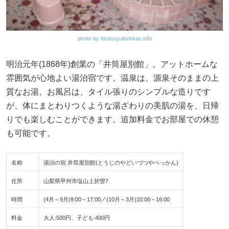
photo by itsutsuyabekkan.info
明治元年(1868年)創業の「井筒屋別館」。アットホームな
雰囲気が心地よい湯治宿です。温泉は、源泉そのままの上
質なお湯。お風呂は、タイル張りのシンプルな造りです
が、体にまとわりつくような湯ざわりの美肌の湯を、日帰
りでも楽しむことができます。追加料金でお部屋での休憩
も可能です。
名称
湯治の宿 井筒屋別館(とうじのやどいづつやべっかん)
住所
山梨県甲州市塩山上於曽7
時間
(4月～9月)9:00～17:00／(10月～3月)10:00～16:00
料金
大人:500円、子ども:400円