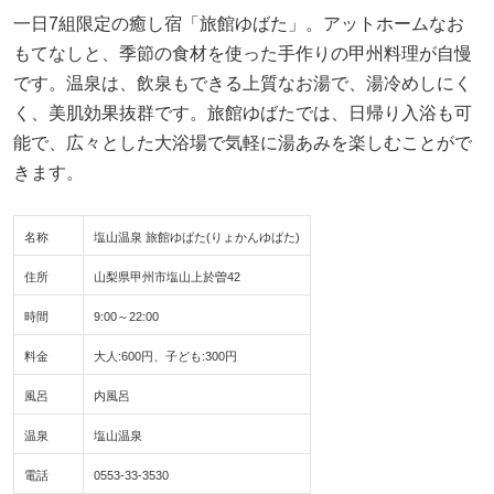
一日7組限定の癒し宿「旅館ゆばた」。アットホームなお
もてなしと、季節の食材を使った手作りの甲州料理が自慢
です。温泉は、飲泉もできる上質なお湯で、湯冷めしにく
く、美肌効果抜群です。旅館ゆばたでは、日帰り入浴も可
能で、広々とした大浴場で気軽に湯あみを楽しむことがで
きます。
名称
塩山温泉 旅館ゆばた(りょかんゆばた)
住所
山梨県甲州市塩山上於曽42
時間
9:00～22:00
料金
大人:600円、子ども:300円
風呂
内風呂
温泉
塩山温泉
電話
0553-33-3530