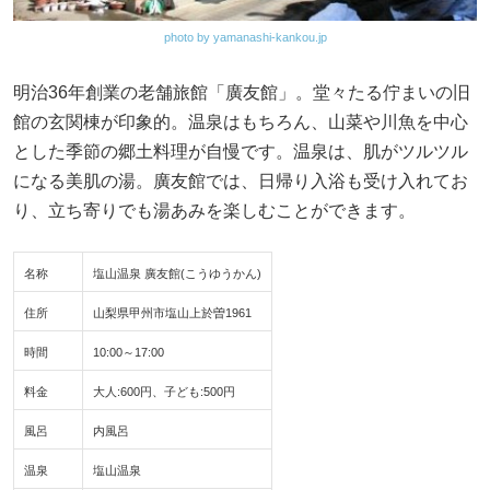
photo by yamanashi-kankou.jp
明治36年創業の老舗旅館「廣友館」。堂々たる佇まいの旧
館の玄関棟が印象的。温泉はもちろん、山菜や川魚を中心
とした季節の郷土料理が自慢です。温泉は、肌がツルツル
になる美肌の湯。廣友館では、日帰り入浴も受け入れてお
り、立ち寄りでも湯あみを楽しむことができます。
名称
塩山温泉 廣友館(こうゆうかん)
住所
山梨県甲州市塩山上於曽1961
時間
10:00～17:00
料金
大人:600円、子ども:500円
風呂
内風呂
温泉
塩山温泉