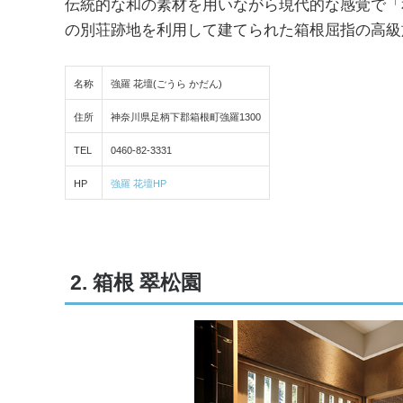
伝統的な和の素材を用いながら現代的な感覚で「
の別荘跡地を利用して建てられた箱根屈指の高級
名称
強羅 花壇(ごうら かだん)
住所
神奈川県足柄下郡箱根町強羅1300
TEL
0460-82-3331
HP
強羅 花壇HP
2. 箱根 翠松園