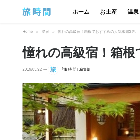
ホーム
お土産
温泉
»
»
Home
温泉
憧れの高級宿！箱根でおすすめの人気旅館3選。
憧れの高級宿！箱根
2019/05/22
｢旅 時 間｣ 編集部