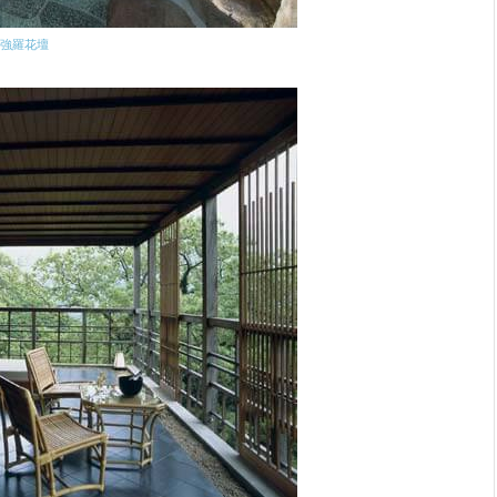
©強羅花壇