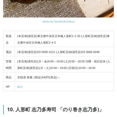
photo by facebook/uokyu
取扱
(本店/粕漬売店)東京都中央区日本橋人形町1-1-20 (人形町店/粕漬売店)東
店
京都中央区日本橋人形町2-4-3
電話
(本店/粕漬売店)03-5695-4121 (人形町店/粕漬売店)03-3666-0048
営業
(本店/粕漬売店)(月～金)9:00～19:00 (土)9:00～18:00 日曜・祝日定休 (人
時間
形町店/粕漬売店)(月～土)10:00～19:00 (日祝日)10:00～18:00
商品
京粕漬 各種: (税込)540円(単品)～
HP
魚久
10. 人形町 志乃多寿司 「のり巻き志乃多)」