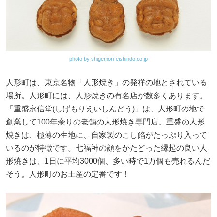
photo by shigemori-eishindo.co.jp
人形町は、東京名物「人形焼き」の発祥の地とされている
場所。人形町には、人形焼きの有名店が数多くあります。
「重盛永信堂(しげもりえいしんどう)」は、人形町の地で
創業して100年余りの老舗の人形焼き専門店。重盛の人形
焼きは、極薄の生地に、自家製のこし餡がたっぷり入って
いるのが特徴です。七福神の顔をかたどった縁起の良い人
形焼きは、1日に平均3000個、多い時で1万個も売れるんだ
そう。人形町のお土産の定番です！