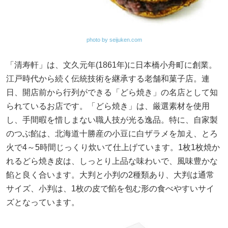
photo by seijuken.com
「清寿軒」は、文久元年(1861年)に日本橋小舟町に創業。
江戸時代から続く伝統技術を継承する老舗和菓子店。連
日、開店前から行列ができる「どら焼き」の名店として知
られているお店です。「どら焼き」は、厳選素材を使用
し、手間暇を惜しまない職人技が光る逸品。特に、自家製
のつぶ餡は、北海道十勝産の小豆に白ザラメを加え、とろ
火で4～5時間じっくり炊いて仕上げています。1枚1枚焼か
れるどら焼き皮は、しっとり上品な味わいで、風味豊かな
餡と良く合います。大判と小判の2種類あり、大判は通常
サイズ、小判は、1枚の皮で餡を包む形の食べやすいサイ
ズとなっています。