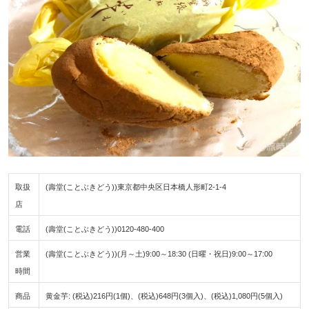
取扱
(壽堂(ことぶきどう))東京都中央区日本橋人形町2-1-4
店
電話
(壽堂(ことぶきどう))0120-480-400
営業
(壽堂(ことぶきどう))(月～土)9:00～18:30 (日曜・祝日)9:00～17:00
時間
商品
黄金芋: (税込)216円(1個)、(税込)648円(3個入)、(税込)1,080円(5個入)