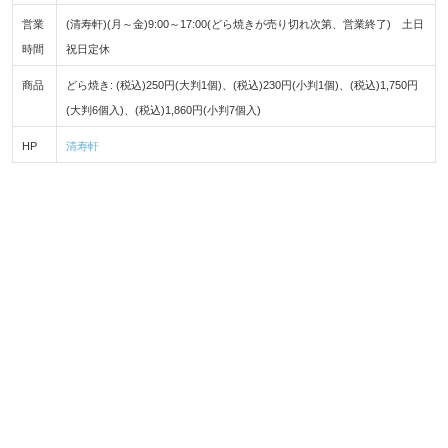
営業
(清寿軒)(月～金)9:00～17:00(どら焼きが売り切れ次第、営業終了) 土日
時間
祝日定休
商品
どら焼き: (税込)250円(大判1個)、(税込)230円(小判1個)、(税込)1,750円
(大判6個入)、(税込)1,860円(小判7個入)
HP
清寿軒