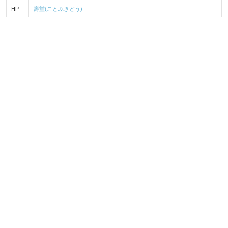
HP
壽堂(ことぶきどう)