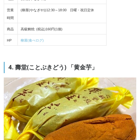
営業
(柳屋(やなぎや))12:30～18:00 日曜・祝日定休
時間
商品
高級鯛焼: (税込)160円(1個)
HP
柳屋(食べログ)
4. 壽堂(ことぶきどう) 「黄金芋」