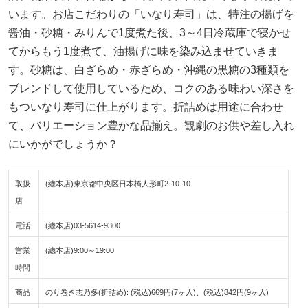
います。お店こだわりの「いなり寿司」は、特注の揚げを
醤油・砂糖・みりんで1度煮た後、3～4日冷蔵庫で寝かせ
てからもう1度煮て、油揚げに味を染み込ませていきま
す。砂糖は、白ざらめ・赤ざらめ・沖縄の黒糖の3種類を
ブレンドして使用しているため、コクのある味わい深さを
もついなり寿司に仕上がります。折詰めは用途に合わせ
て、バリエーション豊かな品揃え。観劇のお供や差し入れ
にいかがでしょうか？
取扱
(總本店)東京都中央区日本橋人形町2-10-10
店
電話
(總本店)03-5614-9300
営業
(總本店)9:00～19:00
時間
商品
のり巻き志乃多(折詰め): (税込)669円(7ヶ入)、(税込)842円(9ヶ入)