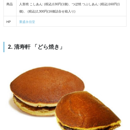
商品
人形焼 こしあん: (税込)130円(1個)、つぼ焼 つぶしあん: (税込)160円(1
個)、 (税込)2,300円(16個詰合せ箱入り)
HP
重盛永信堂
2. 清寿軒 「どら焼き」