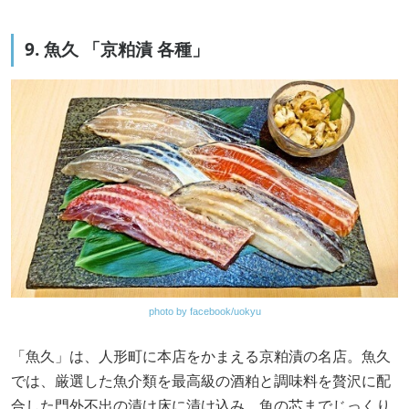
9. 魚久 「京粕漬 各種」
photo by facebook/uokyu
「魚久」は、人形町に本店をかまえる京粕漬の名店。魚久
では、厳選した魚介類を最高級の酒粕と調味料を贅沢に配
合した門外不出の漬け床に漬け込み、魚の芯までじっくり