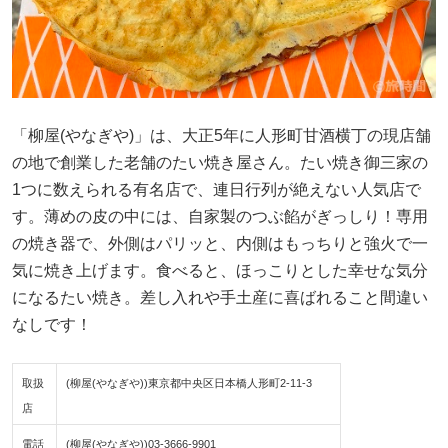
「柳屋(やなぎや)」は、大正5年に人形町甘酒横丁の現店舗
の地で創業した老舗のたい焼き屋さん。たい焼き御三家の
1つに数えられる有名店で、連日行列が絶えない人気店で
す。薄めの皮の中には、自家製のつぶ餡がぎっしり！専用
の焼き器で、外側はパリッと、内側はもっちりと強火で一
気に焼き上げます。食べると、ほっこりとした幸せな気分
になるたい焼き。差し入れや手土産に喜ばれること間違い
なしです！
取扱
(柳屋(やなぎや))東京都中央区日本橋人形町2-11-3
店
電話
(柳屋(やなぎや))03-3666-9901