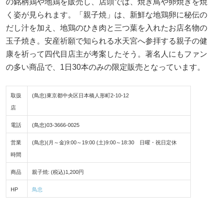
の銘柄鶏や地鶏を販売し、店頭では、焼き鳥や卵焼きを焼
く姿が見られます。「親子焼」は、新鮮な地鶏卵に秘伝の
だし汁を加え、地鶏のひき肉と三つ葉を入れたお店名物の
玉子焼き。安産祈願で知られる水天宮へ参拝する親子の健
康を祈って四代目店主が考案したそう。著名人にもファン
の多い商品で、1日30本のみの限定販売となっています。
取扱
(鳥忠)東京都中央区日本橋人形町2-10-12
店
電話
(鳥忠)03-3666-0025
営業
(鳥忠)(月～金)9:00～19:00 (土)9:00～18:30 日曜・祝日定休
時間
商品
親子焼: (税込)1,200円
HP
鳥忠