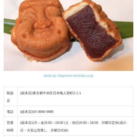
photo by shigemori-eishindo.co.jp
取扱
(総本店)東京都中央区日本橋人形町2-1-1
店
電話
(総本店)03-3666-5885
営業
(総本店)(月～金)9:00～19:00 (土・祝日)9:00～18:00 日曜日定休(戌の
時間
日・大安は営業し、月曜日代休)