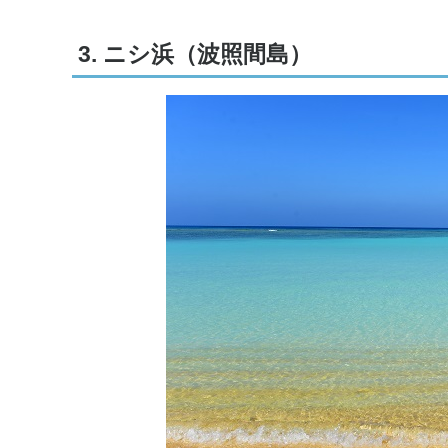
3. ニシ浜（波照間島）