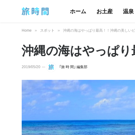
ホーム
お土産
温泉
»
»
Home
スポット
沖縄の海はやっぱり最高！！沖縄の美しいビ
沖縄の海はやっぱり
2019/05/20
｢旅 時 間｣ 編集部