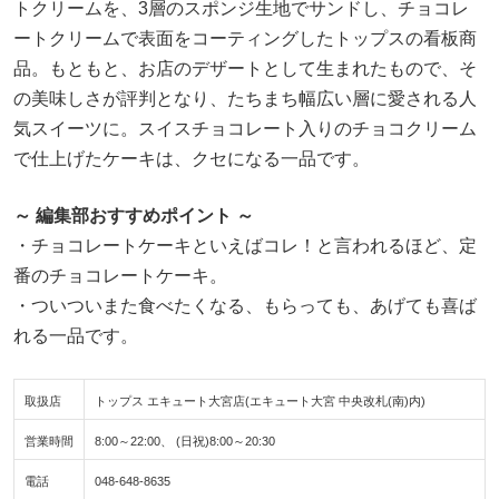
トクリームを、3層のスポンジ生地でサンドし、チョコレ
ートクリームで表面をコーティングしたトップスの看板商
品。もともと、お店のデザートとして生まれたもので、そ
の美味しさが評判となり、たちまち幅広い層に愛される人
気スイーツに。スイスチョコレート入りのチョコクリーム
で仕上げたケーキは、クセになる一品です。
～ 編集部おすすめポイント ～
・チョコレートケーキといえばコレ！と言われるほど、定
番のチョコレートケーキ。
・ついついまた食べたくなる、もらっても、あげても喜ば
れる一品です。
取扱店
トップス エキュート大宮店(エキュート大宮 中央改札(南)内)
営業時間
8:00～22:00、 (日祝)8:00～20:30
電話
048-648-8635