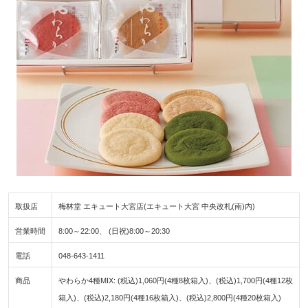
取扱店
梅林堂 エキュート大宮店(エキュート大宮 中央改札(南)内)
営業時間
8:00～22:00、 (日祝)8:00～20:30
電話
048-643-1411
商品
やわらか4種MIX: (税込)1,060円(4種8枚箱入)、(税込)1,700円(4種12枚
箱入)、(税込)2,180円(4種16枚箱入)、(税込)2,800円(4種20枚箱入)