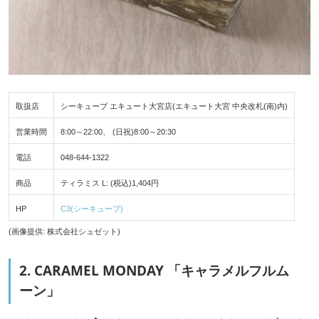
取扱店
シーキューブ エキュート大宮店(エキュート大宮 中央改札(南)内)
営業時間
8:00～22:00、 (日祝)8:00～20:30
電話
048-644-1322
商品
ティラミス L: (税込)1,404円
HP
C3(シーキューブ)
(画像提供: 株式会社シュゼット)
2. CARAMEL MONDAY 「キャラメルフルム
ーン」