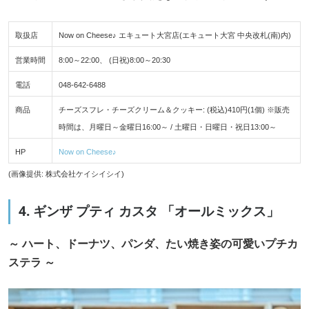
取扱店
Now on Cheese♪ エキュート大宮店(エキュート大宮 中央改札(南)内)
営業時間
8:00～22:00、 (日祝)8:00～20:30
電話
048-642-6488
商品
チーズスフレ・チーズクリーム＆クッキー: (税込)410円(1個) ※販売
時間は、月曜日～金曜日16:00～ / 土曜日・日曜日・祝日13:00～
HP
Now on Cheese♪
(画像提供: 株式会社ケイシイシイ)
4. ギンザ プティ カスタ 「オールミックス」
～ ハート、ドーナツ、パンダ、たい焼き姿の可愛いプチカ
ステラ ～