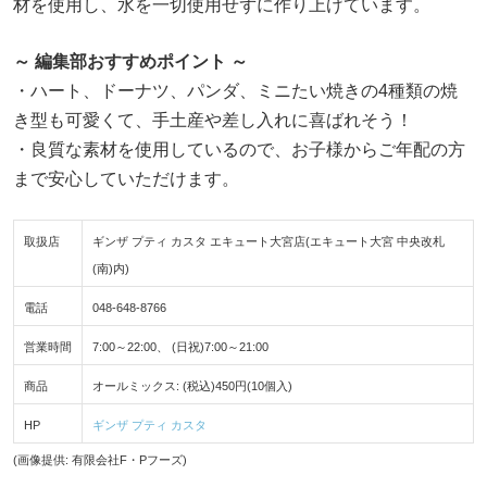
材を使用し、水を一切使用せずに作り上げています。
～ 編集部おすすめポイント ～
・ハート、ドーナツ、パンダ、ミニたい焼きの4種類の焼
き型も可愛くて、手土産や差し入れに喜ばれそう！
・良質な素材を使用しているので、お子様からご年配の方
まで安心していただけます。
取扱店
ギンザ プティ カスタ エキュート大宮店(エキュート大宮 中央改札
(南)内)
電話
048-648-8766
営業時間
7:00～22:00、 (日祝)7:00～21:00
商品
オールミックス: (税込)450円(10個入)
HP
ギンザ プティ カスタ
(画像提供: 有限会社F・Pフーズ)