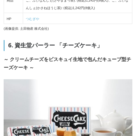
商品
こ、ふぃなんしぇ(さやままっ茶): (税込)1,242円(8個入)、こ、ふぃな
んしぇ(かさねほうじ茶): (税込)1,242円(8個入)
HP
つむぎや
(画像提供: 土田物産 株式会社)
6. 資生堂パーラー 「チーズケーキ」
～ クリームチーズをビスキュイ生地で包んだキューブ型チ
ーズケーキ ～