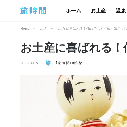
ホーム
お土産
温泉
»
»
Home
お土産
お土産に喜ばれる！仙台でおすすめ人気こけし
お土産に喜ばれる！
2021/10/15
｢旅 時 間｣ 編集部