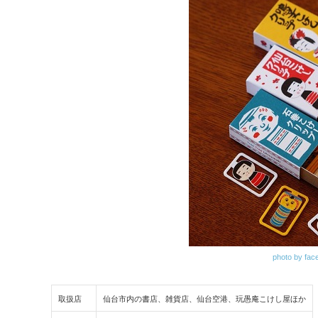
photo by fa
取扱店
仙台市内の書店、雑貨店、仙台空港、玩愚庵こけし屋ほか