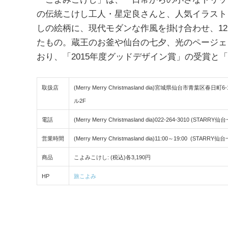
の伝統こけし工人・星定良さんと、人気イラスト
しの絵柄に、現代モダンな作風を掛け合わせ、12
たもの。蔵王のお釜や仙台の七夕、光のページェ
おり、「2015年度グッドデザイン賞」の受賞と「T
取扱店
(Merry Merry Christmasland dia)宮城県仙台市青葉
ル2F
電話
(Merry Merry Christmasland dia)022-264-3010 (STARRY
営業時間
(Merry Merry Christmasland dia)11:00～19:00 (S
商品
こよみこけし: (税込)各3,190円
HP
旅こよみ