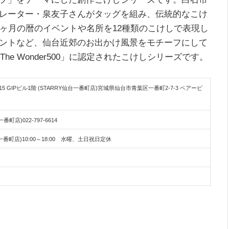
レーター・泉友子さんがタッグを組み、伝統的なこけ
ヶ月の暦のイベントや名所を12種類のこけしで表現し
ントなど、仙台近郊のお出かけ風景をモチーフにして
he Wonder500」に認定されたこけしシリーズです。
区春日町6-15 GIPビル1階 (STARRY仙台一番町店)宮城県仙台市青葉区一番町2-7-3 ベアービ
仙台一番町店)022-797-6614
TARRY仙台一番町店)10:00～18:00 水曜、土日祝日定休