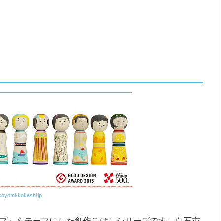
koyomi-kokeshi.jp
プ」をテーマにした創作こけしシリーズです。白石市