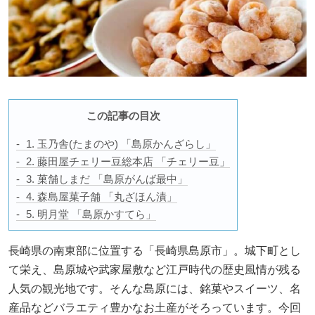
この記事の目次
1. 玉乃舎(たまのや) 「島原かんざらし」
2. 藤田屋チェリー豆総本店 「チェリー豆」
3. 菓舗しまだ 「島原がんば最中」
4. 森島屋菓子舗 「丸ざほん漬」
5. 明月堂 「島原かすてら」
長崎県の南東部に位置する「長崎県島原市」。城下町とし
て栄え、島原城や武家屋敷など江戸時代の歴史風情が残る
人気の観光地です。そんな島原には、銘菓やスイーツ、名
産品などバラエティ豊かなお土産がそろっています。今回