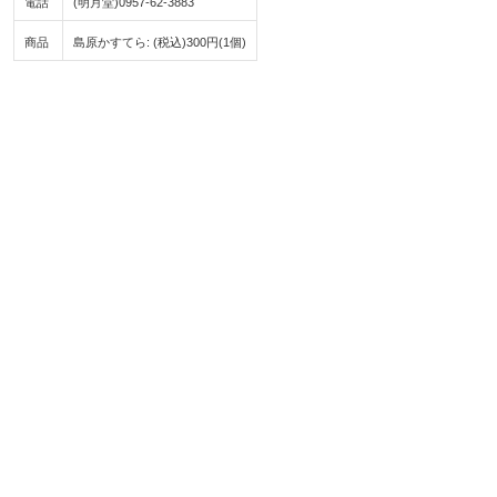
電話
(明月堂)0957-62-3883
商品
島原かすてら: (税込)300円(1個)