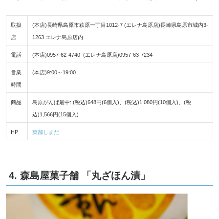
取扱
(本店)長崎県島原市萩原一丁目1012-7 (エレナ島原店)長崎県島原市城内3-
店
1263 エレナ島原店内
電話
(本店)0957-62-4740 (エレナ島原店)0957-63-7234
営業
(本店)9:00～19:00
時間
商品
島原がんば最中: (税込)648円(6個入)、(税込)1,080円(10個入)、(税
込)1,566円(15個入)
HP
菓舗しまだ
4. 森島屋菓子舗 「丸ざほん漬」