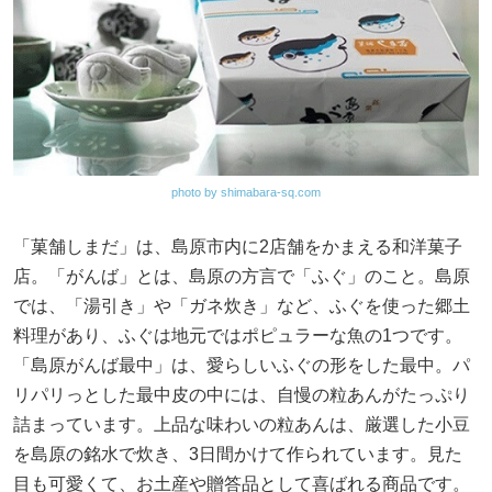
photo by shimabara-sq.com
「菓舗しまだ」は、島原市内に2店舗をかまえる和洋菓子
店。「がんば」とは、島原の方言で「ふぐ」のこと。島原
では、「湯引き」や「ガネ炊き」など、ふぐを使った郷土
料理があり、ふぐは地元ではポピュラーな魚の1つです。
「島原がんば最中」は、愛らしいふぐの形をした最中。パ
リパリっとした最中皮の中には、自慢の粒あんがたっぷり
詰まっています。上品な味わいの粒あんは、厳選した小豆
を島原の銘水で炊き、3日間かけて作られています。見た
目も可愛くて、お土産や贈答品として喜ばれる商品です。