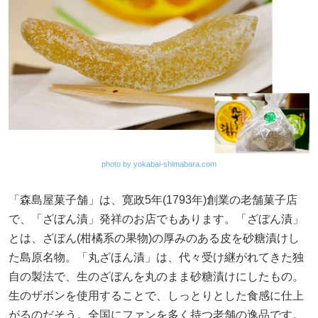
photo by yokabai-shimabara.com
「森島屋菓子舗」は、寛政5年(1793年)創業の老舗菓子店
で、「ざぼん漬」発祥のお店でもあります。「ざぼん漬」
とは、ざぼん(柑橘系の果物)の厚みのある皮を砂糖漬けし
た島原名物。「丸ざほん漬」は、代々受け継がれてきた独
自の製法で、生のざぼんを丸のまま砂糖漬けにしたもの。
生のザボンを使用することで、しっとりとした食感に仕上
がるのだそう。全国にファンを多く持つ老舗の逸品です。