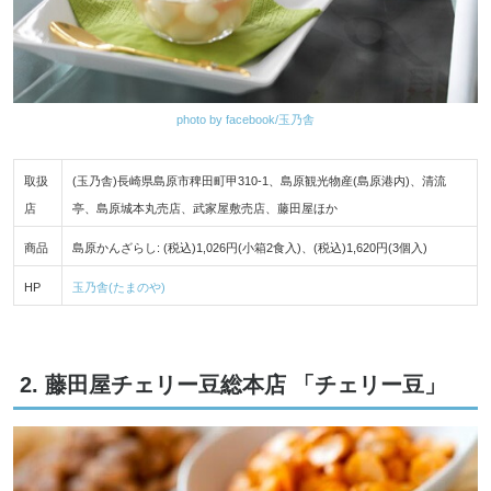
photo by facebook/玉乃舎
取扱
(玉乃舎)長崎県島原市稗田町甲310-1、島原観光物産(島原港内)、清流
店
亭、島原城本丸売店、武家屋敷売店、藤田屋ほか
商品
島原かんざらし: (税込)1,026円(小箱2食入)、(税込)1,620円(3個入)
HP
玉乃舎(たまのや)
2. 藤田屋チェリー豆総本店 「チェリー豆」