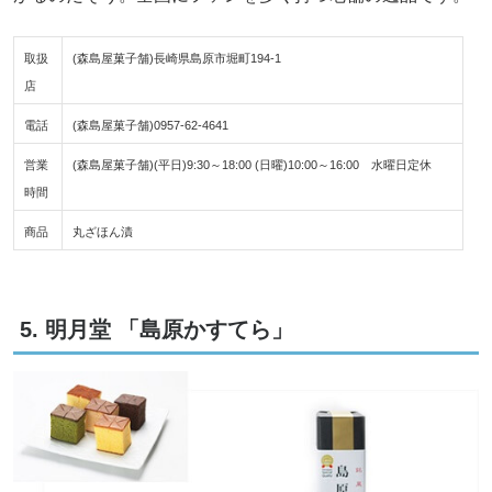
取扱
(森島屋菓子舗)長崎県島原市堀町194-1
店
電話
(森島屋菓子舗)0957-62-4641
営業
(森島屋菓子舗)(平日)9:30～18:00 (日曜)10:00～16:00 水曜日定休
時間
商品
丸ざほん漬
5. 明月堂 「島原かすてら」