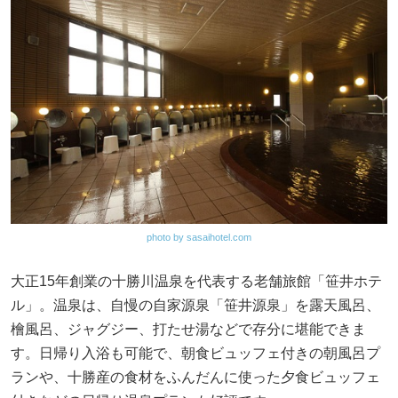
photo by sasaihotel.com
大正15年創業の十勝川温泉を代表する老舗旅館「笹井ホテ
ル」。温泉は、自慢の自家源泉「笹井源泉」を露天風呂、
檜風呂、ジャグジー、打たせ湯などで存分に堪能できま
す。日帰り入浴も可能で、朝食ビュッフェ付きの朝風呂プ
ランや、十勝産の食材をふんだんに使った夕食ビュッフェ