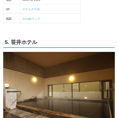
HP
ホテル大平原
地図
Googleマップ
5. 笹井ホテル