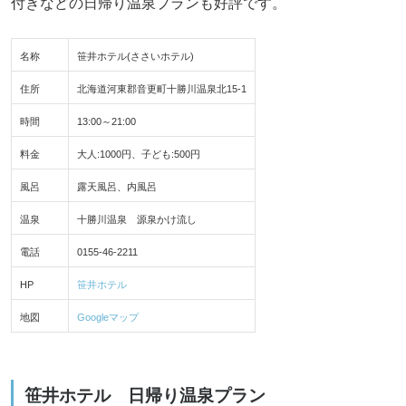
付きなどの日帰り温泉プランも好評です。
名称
笹井ホテル(ささいホテル)
住所
北海道河東郡音更町十勝川温泉北15-1
時間
13:00～21:00
料金
大人:1000円、子ども:500円
風呂
露天風呂、内風呂
温泉
十勝川温泉 源泉かけ流し
電話
0155-46-2211
HP
笹井ホテル
地図
Googleマップ
笹井ホテル 日帰り温泉プラン