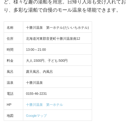
ど、様々な趣の湯船を用意。日帰り入浴も受け入れてお
り、多彩な湯船で自慢のモール温泉を堪能できます。
名称
十勝川温泉 第一ホテル(だいいちホテル)
住所
北海道河東郡音更町十勝川温泉南12
時間
13:00～21:00
料金
大人:1500円、子ども:500円
風呂
露天風呂、内風呂
温泉
十勝川温泉
電話
0155-46-2231
HP
十勝川温泉 第一ホテル
地図
Googleマップ