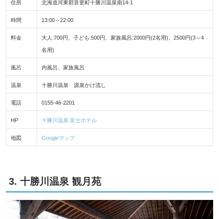
住所
北海道河東郡音更町十勝川温泉南14-1
時間
13:00～22:00
料金
大人:700円、子ども:500円、家族風呂:2000円(2名用)、2500円(3～4
名用)
風呂
内風呂、家族風呂
温泉
十勝川温泉 源泉かけ流し
電話
0155-46-2201
HP
十勝川温泉 富士ホテル
地図
Googleマップ
3. 十勝川温泉 観月苑