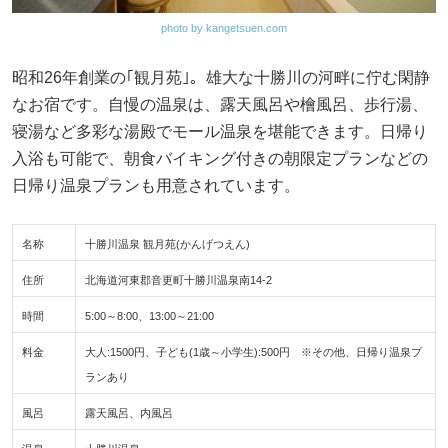
photo by kangetsuen.com
昭和26年創業の｢観月苑｣。雄大な十勝川の河畔に佇む閑静
なお宿です。自慢の温泉は、露天風呂や檜風呂、歩行湯、
寝湯など多彩な湯殿でモール温泉を堪能できます。日帰り
入浴も可能で、朝食バイキング付きの朝限定プランなどの
日帰り温泉プランも用意されています。
名称
十勝川温泉 観月苑(かんげつえん)
住所
北海道河東郡音更町十勝川温泉南14-2
時間
5:00～8:00、13:00～21:00
料金
大人:1500円、子ども(1歳～小学生):500円 ※その他、日帰り温泉プ
ランあり
風呂
露天風呂、内風呂