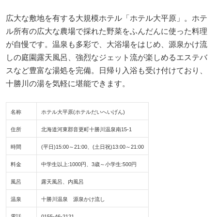
広大な敷地を有する大規模ホテル「ホテル大平原」。ホテ
ル所有の広大な農場で採れた野菜をふんだんに使った料理
が自慢です。温泉も多彩で、大浴場をはじめ、源泉かけ流
しの庭園露天風呂、強烈なジェット流が楽しめるエステバ
スなど豊富な湯処を完備。日帰り入浴も受け付けており、
十勝川の湯を気軽に堪能できます。
名称
ホテル大平原(ホテルだいへいげん)
住所
北海道河東郡音更町十勝川温泉南15-1
時間
(平日)15:00～21:00、(土日祝)13:00～21:00
料金
中学生以上:1000円、3歳～小学生:500円
風呂
露天風呂、内風呂
温泉
十勝川温泉 源泉かけ流し
電話
0155-46-2121