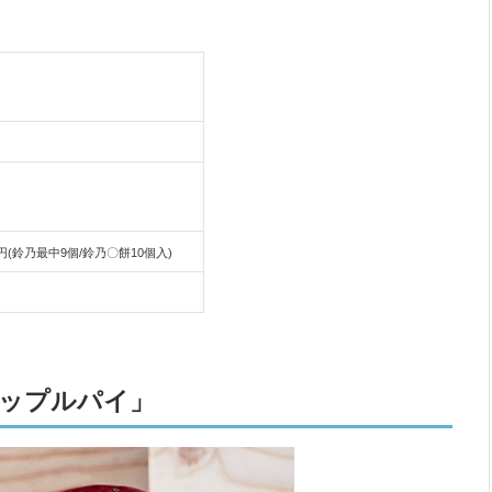
46円(鈴乃最中9個/鈴乃〇餅10個入)
ドアップルパイ」