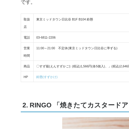
です。
取扱
東京ミッドタウン日比谷 B1F B104 鈴懸
店
電話
03-6811-2206
営業
11:00～21:00 不定休(東京ミッドタウン日比谷に準ずる)
時間
商品
〇すず籠(えんすずかご): (税込)1,566円(各5個入)、」(税込)2,6
HP
鈴懸(すずかけ)
2. RINGO 「焼きたてカスター