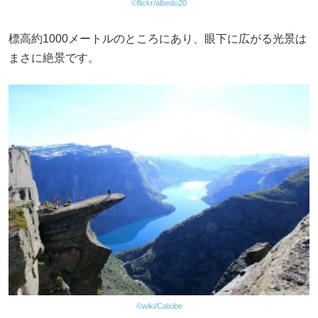
©flickr/albedo20
標高約1000メートルのところにあり、眼下に広がる光景は
まさに絶景です。
©wiki/Calxibe