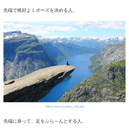
先端で格好よくポーズを決める人。
©flickr/amcrumbles_roll_tide
先端に座って、足をぶら～んとする人。