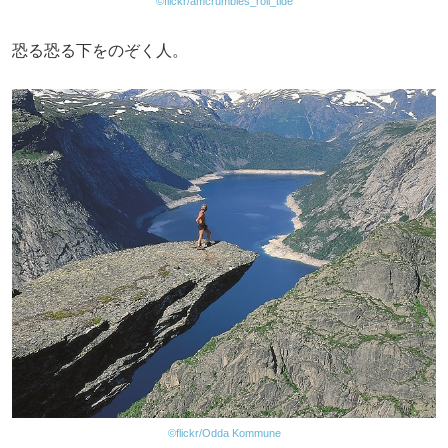
©flickr/amcrumbles_roll_tide
恐る恐る下をのぞく人。
©flickr/Odda Kommune