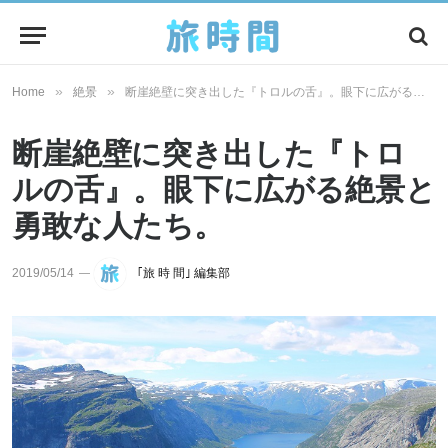
»
»
Home
絶景
断崖絶壁に突き出した『トロルの舌』。眼下に広がる絶景と勇敢な人たち。
断崖絶壁に突き出した『トロ
ルの舌』。眼下に広がる絶景と
勇敢な人たち。
2019/05/14
｢旅 時 間｣ 編集部