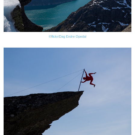
©flickr/Dag Endre Opedal