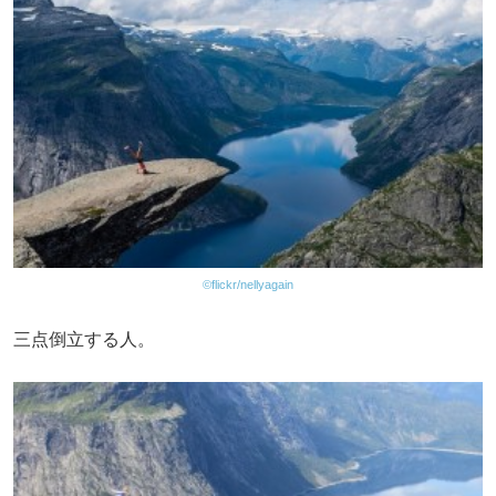
©flickr/nellyagain
三点倒立する人。