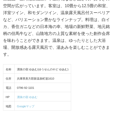
空間が広がっています。客室は、10畳から12.5畳の和室、
洋室ツイン、和モダンツイン、温泉露天風呂付スーペリア
など、バリエーション豊かなラインナップ。料理は、白イ
カ、香住ガニなどの日本海の幸、地場の新鮮野菜、地元銘
柄の但馬牛など、山陰地方の上質な素材を使った創作会席
を味わうことができます。温泉は、ゆったりとした大浴
場、開放感ある露天風呂で、湯あみを楽しむことができま
す。
名称
湧泉の宿 ゆあむ(ゆうせんのやど ゆあむ)
住所
兵庫県美方郡新温泉町湯1610
電話
0796-92-1101
HP
湧泉の宿 ゆあむ
地図
Googleマップ