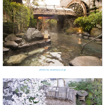
photo by asanoya.co.jp