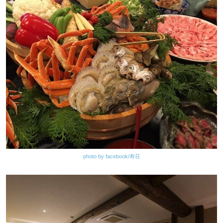
photo by facebook/寿荘