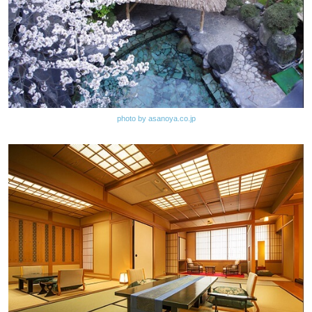
photo by asanoya.co.jp