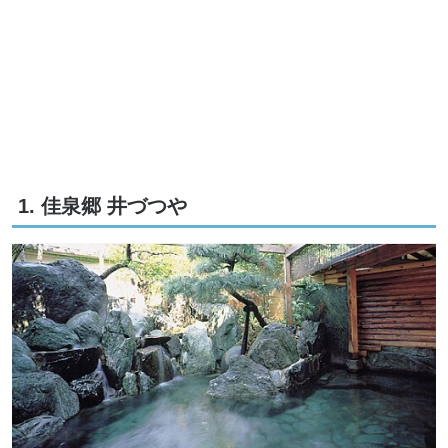
1. 佳泉郷 井づつや