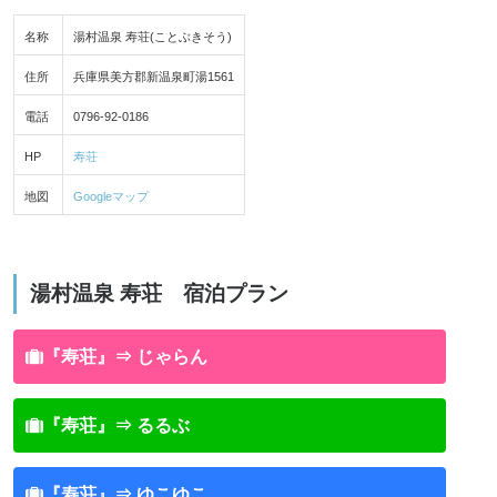
名称
湯村温泉 寿荘(ことぶきそう)
住所
兵庫県美方郡新温泉町湯1561
電話
0796-92-0186
HP
寿荘
地図
Googleマップ
湯村温泉 寿荘 宿泊プラン
『寿荘』⇒ じゃらん
『寿荘』⇒ るるぶ
『寿荘』⇒ ゆこゆこ