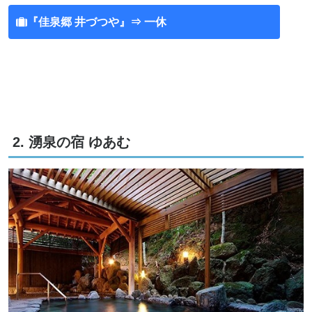
『佳泉郷 井づつや』⇒ 一休
2. 湧泉の宿 ゆあむ