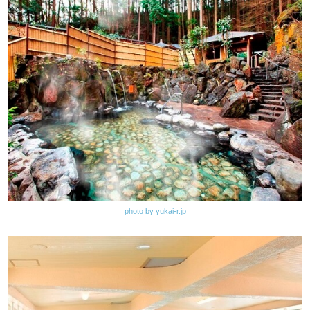
photo by yukai-r.jp