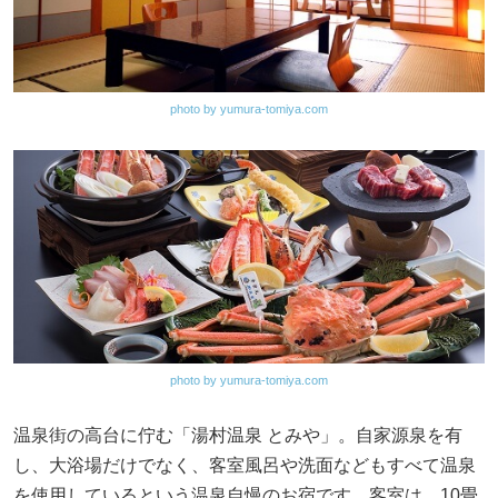
photo by yumura-tomiya.com
photo by yumura-tomiya.com
温泉街の高台に佇む「湯村温泉 とみや」。自家源泉を有
し、大浴場だけでなく、客室風呂や洗面などもすべて温泉
を使用しているという温泉自慢のお宿です。客室は、10畳