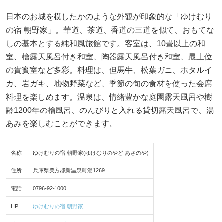
日本のお城を模したかのような外観が印象的な「ゆけむり
の宿 朝野家」。華道、茶道、香道の三道を似て、おもてな
しの基本とする純和風旅館です。客室は、10畳以上の和
室、檜露天風呂付き和室、陶器露天風呂付き和室、最上位
の貴賓室など多彩。料理は、但馬牛、松葉ガニ、ホタルイ
カ、岩ガキ、地物野菜など、季節の旬の食材を使った会席
料理を楽しめます。温泉は、情緒豊かな庭園露天風呂や樹
齢1200年の檜風呂、のんびりと入れる貸切露天風呂で、湯
あみを楽しむことができます。
名称
ゆけむりの宿 朝野家(ゆけむりのやど あさのや)
住所
兵庫県美方郡新温泉町湯1269
電話
0796-92-1000
HP
ゆけむりの宿 朝野家