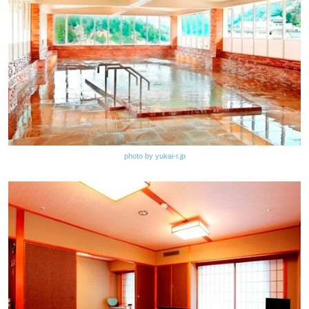
photo by yukai-r.jp