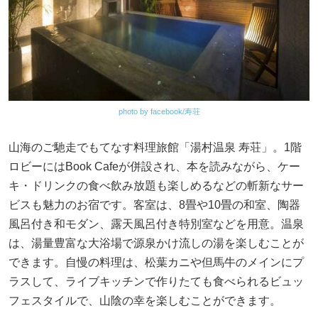
photo by facebook/寿荘
山海のご馳走でもてなす料理旅館「湯村温泉 寿荘」。1階
ロビーにはBook Cafeが併設され、本を読みながら、ケー
キ・ドリンクの食べ飲み放題も楽しめるなどの斬新なサー
ビスも魅力のお宿です。客室は、8畳や10畳の和室、陶器
風呂付き和モダン、露天風呂付き特別室などを用意。温泉
は、湯量豊富な大浴場で源泉かけ流しの湯を楽しむことが
できます。自慢の料理は、松葉カニや但馬牛のメインにプ
ラスして、ライブキッチンで作りたても食べられるビュッ
フェスタイルで、山陰の幸を楽しむことができます。