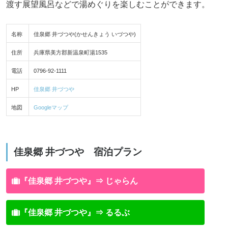
渡す展望風呂などで湯めぐりを楽しむことができます。
名称
佳泉郷 井づつや(かせんきょう いづつや)
住所
兵庫県美方郡新温泉町湯1535
電話
0796-92-1111
HP
佳泉郷 井づつや
地図
Googleマップ
佳泉郷 井づつや 宿泊プラン
『佳泉郷 井づつや』⇒ じゃらん
『佳泉郷 井づつや』⇒ るるぶ