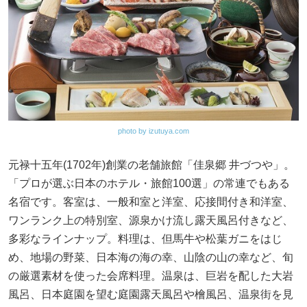
photo by izutuya.com
元禄十五年(1702年)創業の老舗旅館「佳泉郷 井づつや」。
「プロが選ぶ日本のホテル・旅館100選」の常連でもある
名宿です。客室は、一般和室と洋室、応接間付き和洋室、
ワンランク上の特別室、源泉かけ流し露天風呂付きなど、
多彩なラインナップ。料理は、但馬牛や松葉ガニをはじ
め、地場の野菜、日本海の海の幸、山陰の山の幸など、旬
の厳選素材を使った会席料理。温泉は、巨岩を配した大岩
風呂、日本庭園を望む庭園露天風呂や檜風呂、温泉街を見