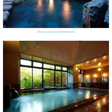
photo by facebook/HotelYuamu