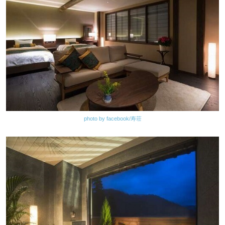
photo by facebook/寿荘