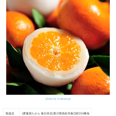
photo by e-takara.jp
取扱店
(夢菓房たから 春日本店)香川県高松市春日町214番地