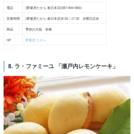
電話
(夢菓房たから 春日本店)087-844-8801
営業時間
(夢菓房たから 春日本店)8:30～17:30 水曜日定休
商品
季節の大福 各種
HP
夢菓房 たから
8. ラ・ファミーユ 「瀬戸内レモンケーキ」