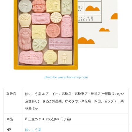
photo by wasanbon-shop.com
取扱店
ばいこう堂 本店、イオン高松店・高松東店・綾川店(一部取扱のない
店舗あり)、さぬき銘品店、ゆめタウン高松店、四国ショップ88、栗
林庵ほか
商品
和三宝めぐり: (税込)680円(1箱)
HP
ばいこう堂