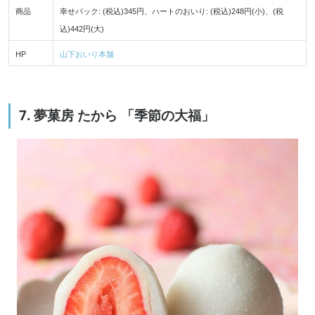
商品
幸せパック: (税込)345円、ハートのおいり: (税込)248円(小)、(税
込)442円(大)
HP
山下おいり本舗
7. 夢菓房 たから 「季節の大福」