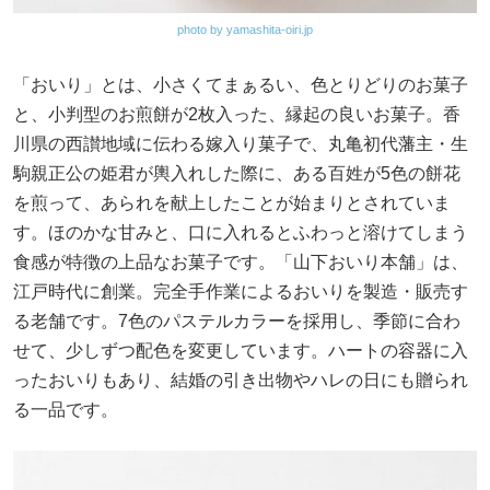
photo by yamashita-oiri.jp
「おいり」とは、小さくてまぁるい、色とりどりのお菓子
と、小判型のお煎餅が2枚入った、縁起の良いお菓子。香
川県の西讃地域に伝わる嫁入り菓子で、丸亀初代藩主・生
駒親正公の姫君が輿入れした際に、ある百姓が5色の餅花
を煎って、あられを献上したことが始まりとされていま
す。ほのかな甘みと、口に入れるとふわっと溶けてしまう
食感が特徴の上品なお菓子です。「山下おいり本舗」は、
江戸時代に創業。完全手作業によるおいりを製造・販売す
る老舗です。7色のパステルカラーを採用し、季節に合わ
せて、少しずつ配色を変更しています。ハートの容器に入
ったおいりもあり、結婚の引き出物やハレの日にも贈られ
る一品です。