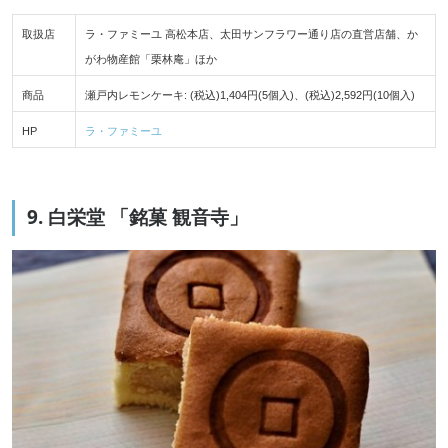
取扱店
ラ・ファミーユ 高松本店、太田サンフラワー通り店の直営店舗、か
がわ物産館「栗林庵」ほか
商品
瀬戸内レモンケーキ: (税込)1,404円(5個入)、(税込)2,592円(10個入)
HP
ラ・ファミーユ
9. 白栄堂 「銘菓 観音寺」