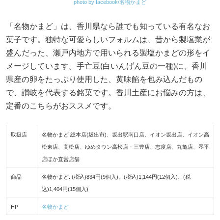
photo by facebook/名物かまど
「名物かまど」は、香川県なら誰でも知っている有名なお
菓子です。独特な可愛らしいフォルムは、昔から製塩業が
盛んだった、瀬戸内地方で用いられる製塩かまどの形をイ
メージしています。手亡豆(白いんげん豆の一種)に、香川
県産の卵をたっぷり使用した、黄味餡を包み込んだもの
で、讃岐を代表する銘菓です。香川土産にお悩みの方は、
定番のこちらがおススメです。
取扱店
名物かまど 総本店(坂出市)、坂出駅南口店、イオン坂出店、イオン高
松東店、高松店、ゆめタウン高松店・三豊店、志度店、丸亀店、琴平
店ほか直営店舗
商品
名物かまど: (税込)834円(9個入)、(税込)1,144円(12個入)、(税
込)1,404円(15個入)
HP
名物かまど