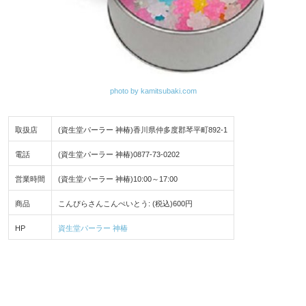
photo by kamitsubaki.com
取扱店
(資生堂パーラー 神椿)香川県仲多度郡琴平町892-1
電話
(資生堂パーラー 神椿)0877-73-0202
営業時間
(資生堂パーラー 神椿)10:00～17:00
商品
こんぴらさんこんぺいとう: (税込)600円
HP
資生堂パーラー 神椿