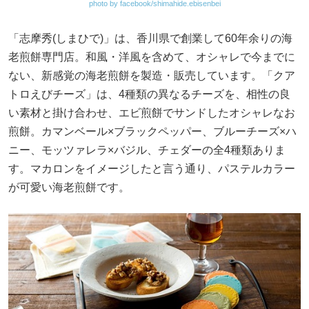
photo by facebook/shimahide.ebisenbei
「志摩秀(しまひで)」は、香川県で創業して60年余りの海
老煎餅専門店。和風・洋風を含めて、オシャレで今までに
ない、新感覚の海老煎餅を製造・販売しています。「クア
トロえびチーズ」は、4種類の異なるチーズを、相性の良
い素材と掛け合わせ、エビ煎餅でサンドしたオシャレなお
煎餅。カマンベール×ブラックペッパー、ブルーチーズ×ハ
ニー、モッツァレラ×バジル、チェダーの全4種類ありま
す。マカロンをイメージしたと言う通り、パステルカラー
が可愛い海老煎餅です。