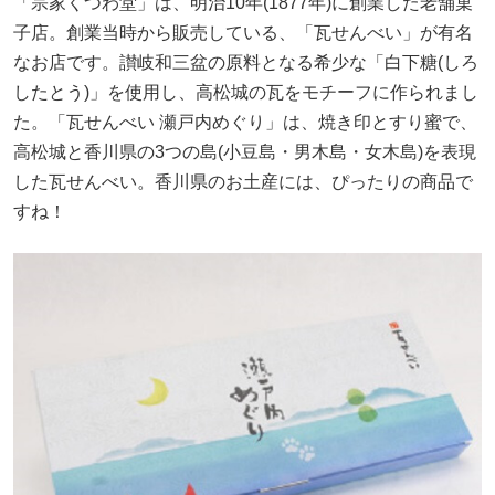
「宗家くつわ堂」は、明治10年(1877年)に創業した老舗菓
子店。創業当時から販売している、「瓦せんべい」が有名
なお店です。讃岐和三盆の原料となる希少な「白下糖(しろ
したとう)」を使用し、高松城の瓦をモチーフに作られまし
た。「瓦せんべい 瀬戸内めぐり」は、焼き印とすり蜜で、
高松城と香川県の3つの島(小豆島・男木島・女木島)を表現
した瓦せんべい。香川県のお土産には、ぴったりの商品で
すね！