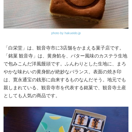
photo by hakueido.jp
「白栄堂」は、観音寺市に3店舗をかまえる菓子店です。
「銘菓 観音寺」は、黄身餡を、バター風味のカステラ生地
で包みこんだ洋風饅頭です。ふんわりとした生地に、まろ
やかな味わいの黄身餡が絶妙なバランス。表面の焼き印
は、寛永通宝の銭形に由来するものなんだそう。地元でも
親しまれている、観音寺市を代表する銘菓で、観音寺土産
としても人気の商品です。