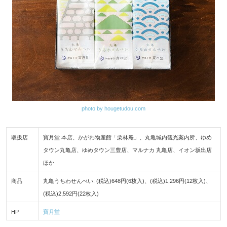
photo by hougetudou.com
取扱店
寶月堂 本店、かがわ物産館「栗林庵」、丸亀城内観光案内所、ゆめ
タウン丸亀店、ゆめタウン三豊店、マルナカ 丸亀店、イオン坂出店
ほか
商品
丸亀うちわせんべい: (税込)648円(6枚入)、(税込)1,296円(12枚入)、
(税込)2,592円(22枚入)
HP
寶月堂