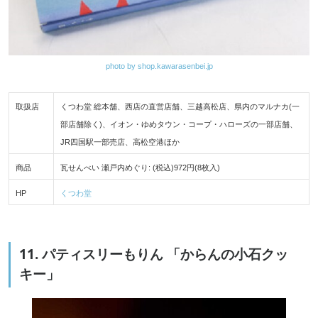
photo by shop.kawarasenbei.jp
取扱店
くつわ堂 総本舗、西店の直営店舗、三越高松店、県内のマルナカ(一
部店舗除く)、イオン・ゆめタウン・コープ・ハローズの一部店舗、
JR四国駅一部売店、高松空港ほか
商品
瓦せんべい 瀬戸内めぐり: (税込)972円(8枚入)
HP
くつわ堂
11. パティスリーもりん 「からんの小石クッ
キー」