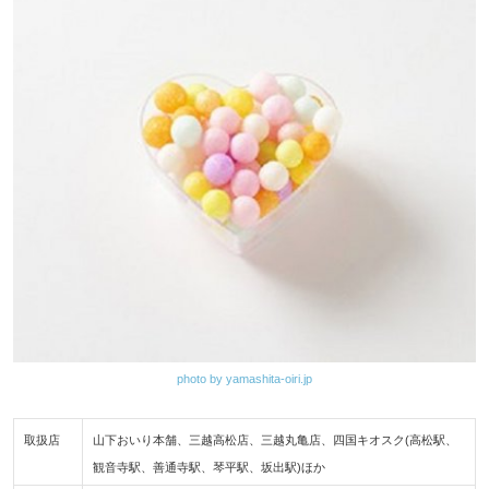
photo by yamashita-oiri.jp
取扱店
山下おいり本舗、三越高松店、三越丸亀店、四国キオスク(高松駅、
観音寺駅、善通寺駅、琴平駅、坂出駅)ほか