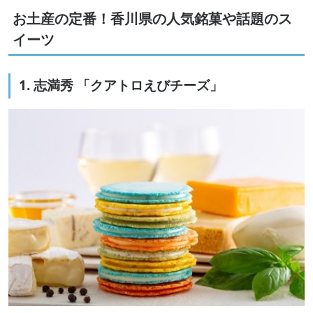
お土産の定番！香川県の人気銘菓や話題のス
イーツ
1. 志満秀 「クアトロえびチーズ」