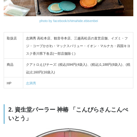
photo by facebook/shimahide.ebisenbei
取扱店
志満秀 高松本店、観音寺本店、三越高松店の直営店舗、イズミ・フ
ジ・コープかがわ・マックスバリュー・イオン・マルナカ・四国キヨ
スク香川県下各店(一部店舗除く)
商品
クアトロえびチーズ: (税込)594円(4袋入)、(税込)1,188円(8袋入)、(税
込)2,160円(16袋入)
HP
志満秀
2. 資生堂パーラー 神椿 「こんぴらさんこんぺ
いとう」