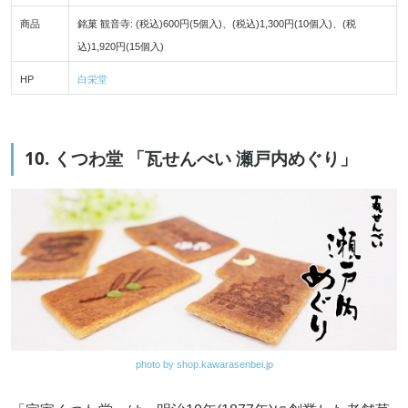
商品
銘菓 観音寺: (税込)600円(5個入)、(税込)1,300円(10個入)、(税
込)1,920円(15個入)
HP
白栄堂
10. くつわ堂 「瓦せんべい 瀬戸内めぐり」
photo by shop.kawarasenbei.jp