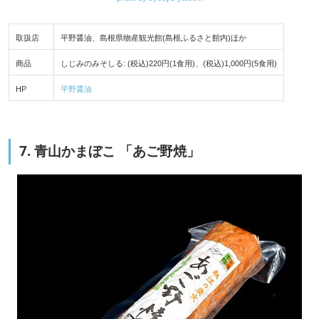
取扱店
平野醤油、島根県物産観光館(島根ふるさと館内)ほか
商品
しじみのみそしる: (税込)220円(1食用)、(税込)1,000円(5食用)
HP
平野醤油
7. 青山かまぼこ 「あご野焼」