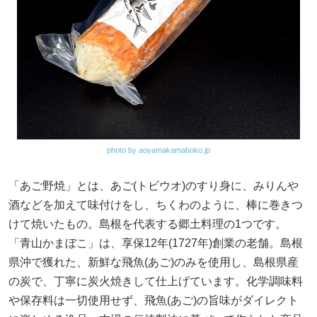
photo by aoyamakamaboko.jp
「あご野焼」とは、あご(トビウオ)のすり身に、みりんや
酒などを加えて味付けをし、ちくわのように、棒に巻きつ
けて焼いたもの。島根を代表する郷土料理の1つです。
「青山かまぼこ」は、享保12年(1727年)創業の老舗。島根
県沖で獲れた、新鮮な飛魚(あご)のみを使用し、島根県産
の炭で、丁寧に炭火焼きして仕上げています。化学調味料
や保存料は一切使用せず、飛魚(あご)の旨味がダイレクト