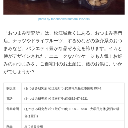
photo by facebook/otsumami.lab2016
「おつまみ研究所」は、松江城近くにある、おつまみ専門
店。ナッツやドライフルーツ、するめなどの魚介系のおつ
まみなど、バラエティ豊かな品ぞろえを誇ります。イカと
侍がデザインされた、ユニークなパッケージも人気！お好
みのおつまみを、ご自宅用のお土産に、旅のお供に、いか
がでしょうか？
取扱店
(おつまみ研究所 松江殿町ラボ)島根県松江市殿町198-1
電話
(おつまみ研究所 松江殿町ラボ)0852-67-6221
営業時間
(おつまみ研究所 松江殿町ラボ)11:00～18:00 火曜日定休(祝日の場
合は翌日)
商品
おつまみ各種