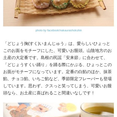
photo by facebook/nakaurashokuhin
「どじょう掬(すく)いまんじゅう」は、愛らしいひょっと
このお面をモチーフにした、可愛いお饅頭。山陰地方のお
土産の大定番です。島根の民謡「安来節」に合わせて、
「どじょうすくい踊り」を踊る際にかぶる、ひょっとこの
お面がモチーフになっています。定番の白餡のほか、抹茶
餡、チョコ餡、いちご餡など、季節限定フレーバーも登場
しています。思わず、クスっと笑ってしまう、可愛いお饅
頭なら、お土産に喜ばれること間違いなしです！