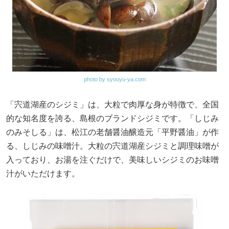
photo by syouyu-ya.com
「宍道湖産のシジミ」は、大粒で肉厚な身が特徴で、全国
的な知名度を誇る、島根のブランドシジミです。「しじみ
のみそしる」は、松江の老舗醤油醸造元「平野醤油」が作
る、しじみの味噌汁。大粒の宍道湖産シジミと調理味噌が
入っており、お湯を注ぐだけで、美味しいシジミのお味噌
汁がいただけます。