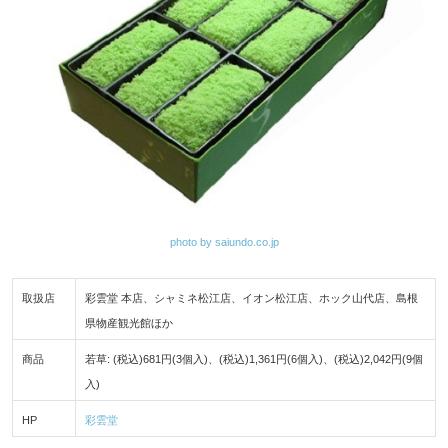
photo by saiundo.co.jp
取扱店
彩雲堂 本店、シャミネ松江店、イオン松江店、ホック山代店、島根
県物産観光館ほか
商品
若草: (税込)681円(3個入)、(税込)1,361円(6個入)、(税込)2,042円(9個
入)
HP
彩雲堂