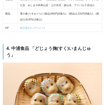
江店、みしまや田和山店・上の木店・楽山店、アイパルテ店ほか
商品
薄小倉(うすおぐら): (税込)950円(6個入)、(税込)1,231円(8個入)、(税
込)1,814円(12個入)
HP
桂月堂(けいげつどう)
4. 中浦食品 「どじょう掬(すく)いまんじゅ
う」