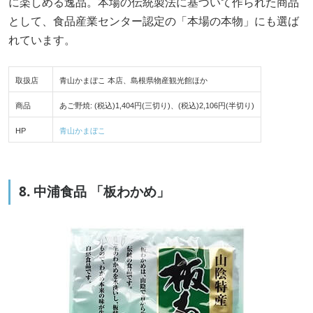
に楽しめる逸品。本場の伝統製法に基づいて作られた商品
として、食品産業センター認定の「本場の本物」にも選ば
れています。
取扱店
青山かまぼこ 本店、島根県物産観光館ほか
商品
あご野焼: (税込)1,404円(三切り)、(税込)2,106円(半切り)
HP
青山かまぼこ
8. 中浦食品 「板わかめ」