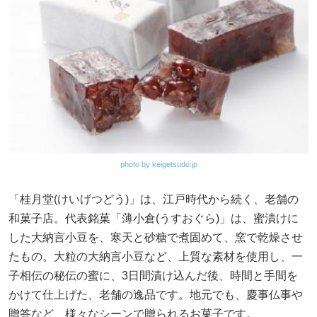
photo by keigetsudo.jp
「桂月堂(けいげつどう)」は、江戸時代から続く、老舗の
和菓子店。代表銘菓「薄小倉(うすおぐら)」は、蜜漬けに
した大納言小豆を、寒天と砂糖で煮固めて、窯で乾燥させ
たもの。大粒の大納言小豆など、上質な素材を使用し、一
子相伝の秘伝の蜜に、3日間漬け込んだ後、時間と手間を
かけて仕上げた、老舗の逸品です。地元でも、慶事仏事や
贈答など、様々なシーンで贈られるお菓子です。