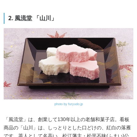
2. 風流堂 「山川」
photo by furyudo.jp
「風流堂」は、創業して130年以上の老舗和菓子店。看板
商品の「山川」は、しっとりとした口どけの、紅白の落雁
です。茶人として名高い、松江藩主・松平不昧(ふまい)公