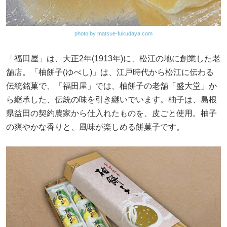
photo by matsue-fukudaya.com
「福田屋」は、大正2年(1913年)に、松江の地に創業した老
舗店。「柚餅子(ゆべし)」は、江戸時代から松江に伝わる
伝統銘菓で、「福田屋」では、柚餅子の老舗「盛大堂」か
ら継承した、伝統の味を引き継いでいます。柚子は、島根
県益田の契約農家から仕入れたものを、皮ごと使用。柚子
の爽やかな香りと、風味が楽しめる餅菓子です。