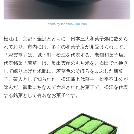
photo by facebook/saiundo
松江は、京都・金沢とともに、日本三大和菓子処に数えら
れており、市内には、多くの和菓子店が見受けられます。
「彩雲堂」は、城下町・松江を代表する、老舗和菓子店。
代表銘菓「若草」は、奥出雲産のもち米を、石臼で水挽き
して練り上げた求肥に、若草色のそぼろをまぶした餅菓
子。茶人として知られた、松江藩七代藩主・松平不昧公が
詠んだ、御歌にちなんで命名されたお菓子で、松江を代表
する銘菓として有名なお菓子です。