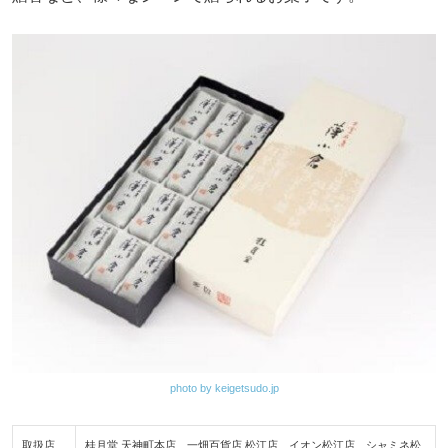
photo by keigetsudo.jp
取扱店
桂月堂 天神町本店、一畑百貨店 松江店、イオン松江店、シャミネ松