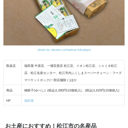
photo by rakuten.co/matsue-fukudaya
取扱店
福田屋 中原店、一畑百貨店 松江店、イオン松江店、シャミネ松江
店、松江名産センター、松江市内ふくしまスーパーチェーン・フーズ
マーケットホック(一部店舗除く)ほか
商品
柚餅子(ゆべし): (税込)1,080円(10個箱入)、(税込)1,620円(15個箱入)
HP
福田屋
お土産におすすめ！松江市の名産品