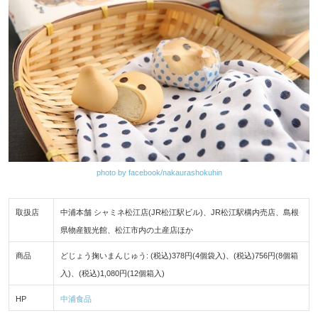
photo by facebook/nakaurashokuhin
取扱店
中浦本舗 シャミネ松江店(JR松江駅ビル)、JR松江駅構内売店、島根
県物産観光館、松江市内の土産店ほか
商品
どじょう掬いまんじゅう: (税込)378円(4個袋入)、(税込)756円(8個箱
入)、(税込)1,080円(12個箱入)
HP
中浦食品