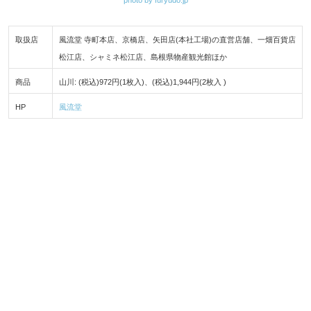
取扱店
風流堂 寺町本店、京橋店、矢田店(本社工場)の直営店舗、一畑百貨店
松江店、シャミネ松江店、島根県物産観光館ほか
商品
山川: (税込)972円(1枚入)、(税込)1,944円(2枚入 )
HP
風流堂