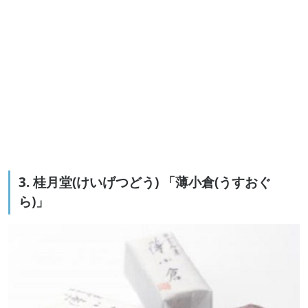
3. 桂月堂(けいげつどう) 「薄小倉(うすおぐ
ら)」