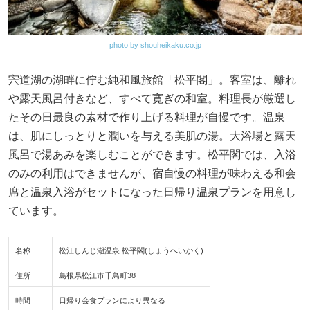
photo by shouheikaku.co.jp
宍道湖の湖畔に佇む純和風旅館「松平閣」。客室は、離れ
や露天風呂付きなど、すべて寛ぎの和室。料理長が厳選し
たその日最良の素材で作り上げる料理が自慢です。温泉
は、肌にしっとりと潤いを与える美肌の湯。大浴場と露天
風呂で湯あみを楽しむことができます。松平閣では、入浴
のみの利用はできませんが、宿自慢の料理が味わえる和会
席と温泉入浴がセットになった日帰り温泉プランを用意し
ています。
名称
松江しんじ湖温泉 松平閣(しょうへいかく)
住所
島根県松江市千鳥町38
時間
日帰り会食プランにより異なる