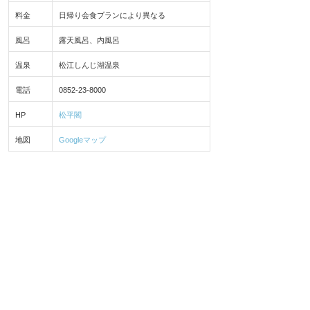
料金
日帰り会食プランにより異なる
風呂
露天風呂、内風呂
温泉
松江しんじ湖温泉
電話
0852-23-8000
HP
松平閣
地図
Googleマップ