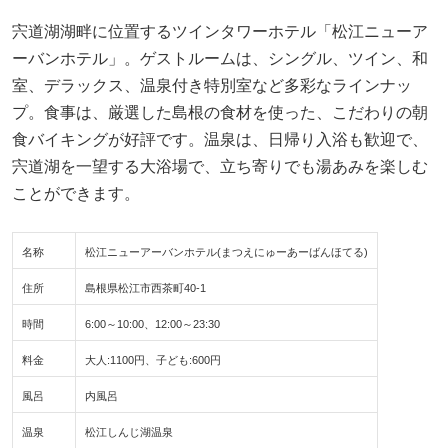
宍道湖湖畔に位置するツインタワーホテル「松江ニューア
ーバンホテル」。ゲストルームは、シングル、ツイン、和
室、デラックス、温泉付き特別室など多彩なラインナッ
プ。食事は、厳選した島根の食材を使った、こだわりの朝
食バイキングが好評です。温泉は、日帰り入浴も歓迎で、
宍道湖を一望する大浴場で、立ち寄りでも湯あみを楽しむ
ことができます。
名称
松江ニューアーバンホテル(まつえにゅーあーばんほてる)
住所
島根県松江市西茶町40-1
時間
6:00～10:00、12:00～23:30
料金
大人:1100円、子ども:600円
風呂
内風呂
温泉
松江しんじ湖温泉