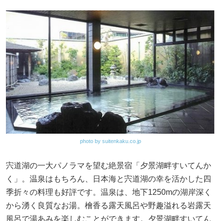
photo by suitenkaku.co.jp
宍道湖の一大パノラマを望む絶景宿「夕景湖畔すいてんか
く」。温泉はもちろん、日本海と宍道湖の幸を活かした四
季折々の料理も好評です。温泉は、地下1250mの湖岸深く
から湧く良質なお湯。檜香る露天風呂や野趣溢れる岩露天
風呂で湯あみを楽しむことができます。夕景湖畔すいてん