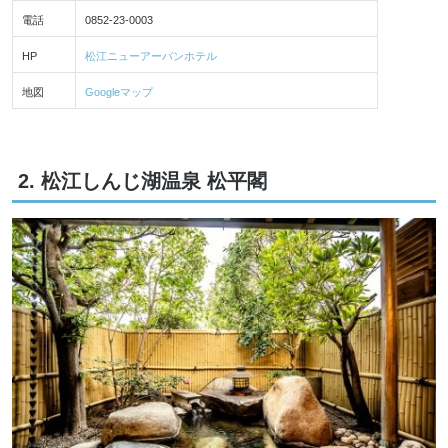
電話
0852-23-0003
HP
松江ニューアーバンホテル
地図
Googleマップ
2. 松江しんじ湖温泉 松平閣