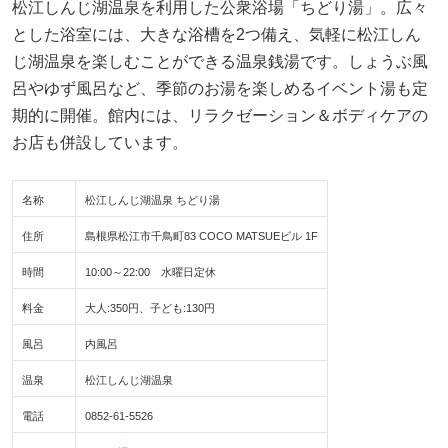
松江しんじ湖温泉を利用した公衆浴場「ちどり湯」。広々
とした浴室には、大きな浴槽を2つ備え、気軽に松江しん
じ湖温泉を楽しむことができる温泉銭湯です。しょうぶ風
呂やゆず風呂など、季節のお湯を楽しめるイベント湯も定
期的に開催。館内には、リラクゼーション＆ボディケアの
お店も併設しています。
名称
松江しんじ湖温泉 ちどり湯
住所
島根県松江市千鳥町83 COCO MATSUEビル 1F
時間
10:00～22:00 水曜日定休
料金
大人:350円、子ども:130円
風呂
内風呂
温泉
松江しんじ湖温泉
電話
0852-61-5526