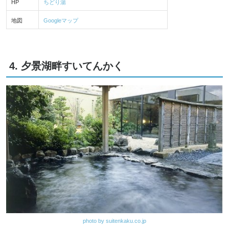
HP
ちどり湯
地図
Googleマップ
4. 夕景湖畔すいてんかく
photo by suitenkaku.co.jp