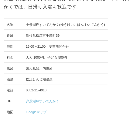
かくでは、日帰り入浴も歓迎です。
名称
夕景湖畔すいてんかく(ゆうけいこはんすいてんかく)
住所
島根県松江市千鳥町39
時間
16:00～21:00 要事前問合せ
料金
大人:1000円、子ども:500円
風呂
露天風呂、内風呂
温泉
松江しんじ湖温泉
電話
0852-21-4910
HP
夕景湖畔すいてんかく
地図
Googleマップ