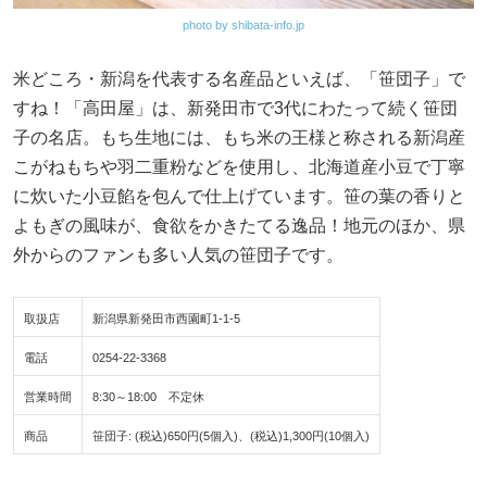
photo by shibata-info.jp
米どころ・新潟を代表する名産品といえば、「笹団子」で
すね！「高田屋」は、新発田市で3代にわたって続く笹団
子の名店。もち生地には、もち米の王様と称される新潟産
こがねもちや羽二重粉などを使用し、北海道産小豆で丁寧
に炊いた小豆餡を包んで仕上げています。笹の葉の香りと
よもぎの風味が、食欲をかきたてる逸品！地元のほか、県
外からのファンも多い人気の笹団子です。
取扱店
新潟県新発田市西園町1-1-5
電話
0254-22-3368
営業時間
8:30～18:00 不定休
商品
笹団子: (税込)650円(5個入)、(税込)1,300円(10個入)