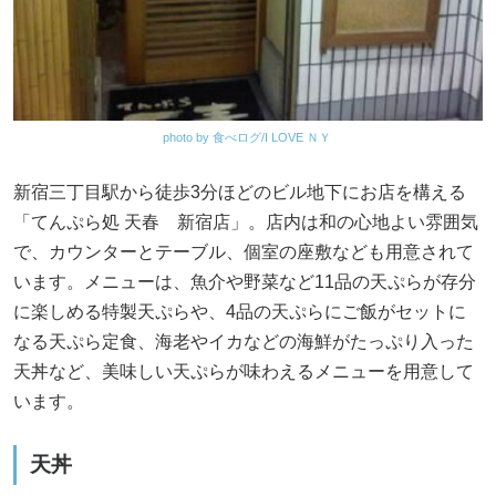
photo by 食べログ/I LOVE ＮＹ
新宿三丁目駅から徒歩3分ほどのビル地下にお店を構える
「てんぷら処 天春 新宿店」。店内は和の心地よい雰囲気
で、カウンターとテーブル、個室の座敷なども用意されて
います。メニューは、魚介や野菜など11品の天ぷらが存分
に楽しめる特製天ぷらや、4品の天ぷらにご飯がセットに
なる天ぷら定食、海老やイカなどの海鮮がたっぷり入った
天丼など、美味しい天ぷらが味わえるメニューを用意して
います。
天丼