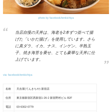
photo by facebook/tenkichiya
当店自慢の天丼は、海老を2本ずつ並べて揚
げた「いかだ揚げ」を使用しています。さら
に真ダラ、イカ、ナス、インゲン、半熟玉
子、焼き海苔を乗せ、とても豪華な天丼に仕
上げています。
via: facebook/tenkichiya
名称
天吉屋(てんきちや) 新宿店
住所
東京都新宿区西新宿1-26-2 新宿野村ビル B2F
電話
03-6302-0779