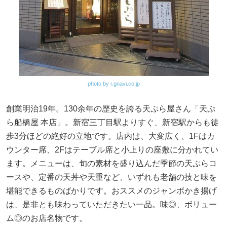
photo by r.gnavi.co.jp
創業明治19年。130余年の歴史を誇る天ぷら屋さん「天ぷ
ら船橋屋 本店」。新宿三丁目駅よりすぐ、新宿駅からも徒
歩3分ほどの絶好の立地です。店内は、大変広く、1Fはカ
ウンター席、2Fはテーブル席と小上りの座敷に分かれてい
ます。メニューは、旬の素材を盛り込んだ季節の天ぷらコ
ースや、定番の天丼や天重など、いずれも老舗の技と味を
堪能できるものばかりです。おススメのジャンボかき揚げ
は、是非とも味わっていただきたい一品。味◎、ボリュー
ム◎のお店名物です。