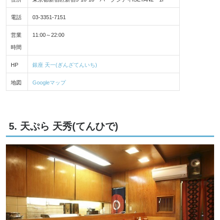
電話
03-3351-7151
営業
11:00～22:00
時間
HP
銀座 天一(ぎんざてんいち)
地図
Googleマップ
5. 天ぷら 天秀(てんひで)