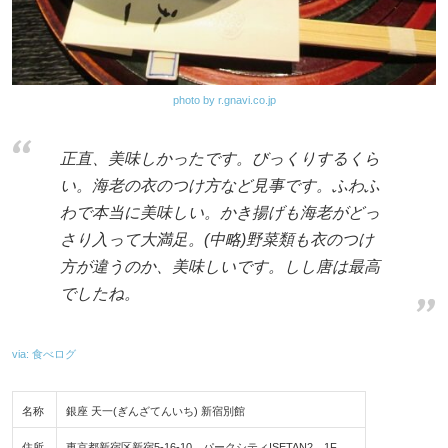
photo by r.gnavi.co.jp
正直、美味しかったです。びっくりするくら
い。海老の衣のつけ方など見事です。ふわふ
わで本当に美味しい。かき揚げも海老がどっ
さり入って大満足。(中略)野菜類も衣のつけ
方が違うのか、美味しいです。しし唐は最高
でしたね。
via: 食べログ
名称
銀座 天一(ぎんざてんいち) 新宿別館
住所
東京都新宿区新宿5-16-10 パークシティISETAN2 1F