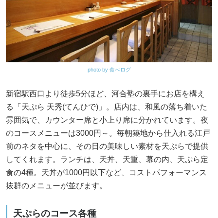
photo by 食べログ
新宿駅西口より徒歩5分ほど、河合塾の裏手にお店を構え
る「天ぷら 天秀(てんひで)」。店内は、和風の落ち着いた
雰囲気で、カウンター席と小上り席に分かれています。夜
のコースメニューは3000円～。毎朝築地から仕入れる江戸
前のネタを中心に、その日の美味しい素材を天ぷらで提供
してくれます。ランチは、天丼、天重、幕の内、天ぷら定
食の4種。天丼が1000円以下など、コストパフォーマンス
抜群のメニューが並びます。
天ぷらのコース各種