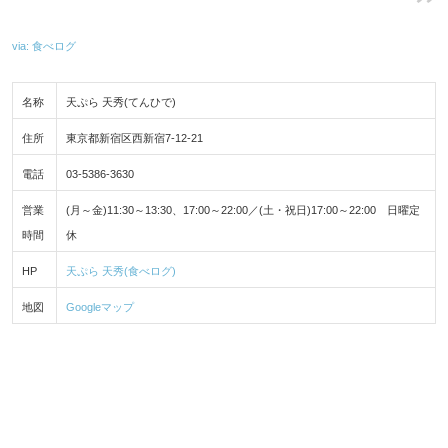
via: 食べログ
名称
天ぷら 天秀(てんひで)
住所
東京都新宿区西新宿7-12-21
電話
03-5386-3630
営業
(月～金)11:30～13:30、17:00～22:00／(土・祝日)17:00～22:00 日曜定
時間
休
HP
天ぷら 天秀(食べログ)
地図
Googleマップ