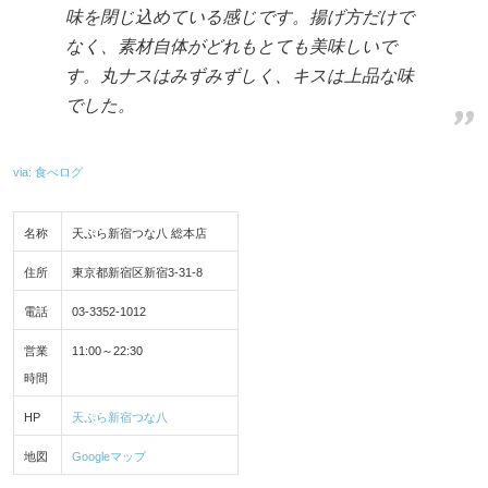
味を閉じ込めている感じです。揚げ方だけで
なく、素材自体がどれもとても美味しいで
す。丸ナスはみずみずしく、キスは上品な味
でした。
via: 食べログ
名称
天ぷら新宿つな八 総本店
住所
東京都新宿区新宿3-31-8
電話
03-3352-1012
営業
11:00～22:30
時間
HP
天ぷら新宿つな八
地図
Googleマップ