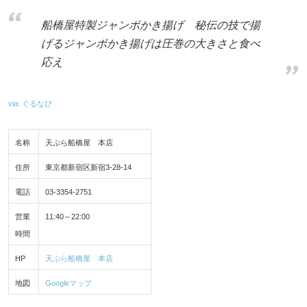
船橋屋特製ジャンボかき揚げ 秘伝の技で揚
げるジャンボかき揚げは圧巻の大きさと食べ
応え
via: ぐるなび
名称
天ぷら船橋屋 本店
住所
東京都新宿区新宿3-28-14
電話
03-3354-2751
営業
11:40～22:00
時間
HP
天ぷら船橋屋 本店
地図
Googleマップ