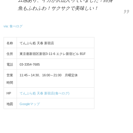
ム感あり、イカが沢山入っていました！白身
魚もふわふわ！サクサクで美味しい！
via: 食べログ
名称
てんぷら処 天春 新宿店
住所
東京都新宿区新宿3-11-6 エクレ新宿ビル B1F
電話
03-3354-7685
営業
11:45～14:30、16:00～21:00 月曜定休
時間
HP
てんぷら処 天春 新宿店(食べログ)
地図
Googleマップ