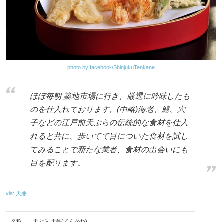
photo by facebook/ShinjukuTenkane
ほぼ毎朝 築地市場に行き、厳選に吟味したも
のを仕入れております。(中略)海老、鱚、穴
子などの江戸前天ぷらの伝統的な食材を仕入
れると共に、歩いてて目についた食材を試し
てみることで新たな業者、食材の出会いにも
目を配ります。
via: 天兼
名称
天ぷら 天兼(てんかね)