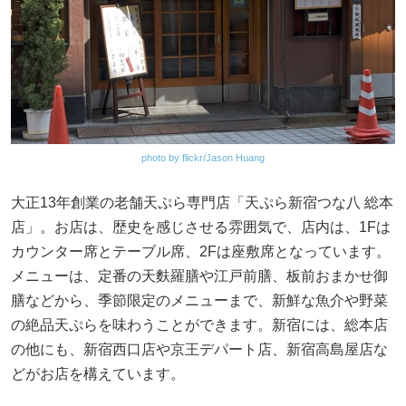
photo by flickr/Jason Huang
大正13年創業の老舗天ぷら専門店「天ぷら新宿つな八 総本
店」。お店は、歴史を感じさせる雰囲気で、店内は、1Fは
カウンター席とテーブル席、2Fは座敷席となっています。
メニューは、定番の天麩羅膳や江戸前膳、板前おまかせ御
膳などから、季節限定のメニューまで、新鮮な魚介や野菜
の絶品天ぷらを味わうことができます。新宿には、総本店
の他にも、新宿西口店や京王デパート店、新宿高島屋店な
どがお店を構えています。