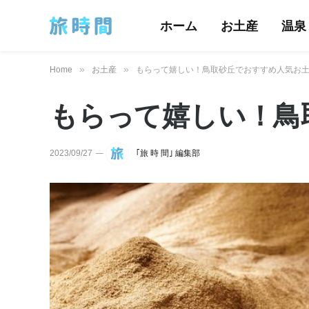
ホーム
お土産
温泉
»
»
Home
お土産
もらって嬉しい！鳥取砂丘でおすすめ人気お土
もらって嬉しい！鳥
2023/09/27
｢旅 時 間｣ 編集部