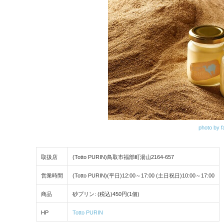
photo by f
取扱店
(Totto PURIN)鳥取市福部町湯山2164-657
営業時間
(Totto PURIN)(平日)12:00～17:00 (土日祝日)10:00～17:00
商品
砂プリン: (税込)450円(1個)
HP
Totto PURIN