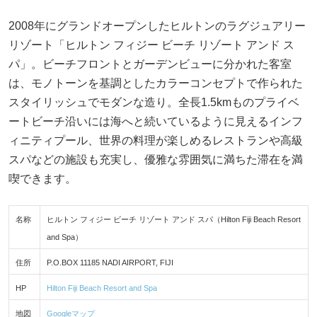
2008年にグランドオープンしたヒルトンのラグジュアリー
リゾート「ヒルトン フィジー ビーチ リゾート アンド ス
パ」。ビーチフロントとガーデンビューに分かれた客室
は、モノトーンを基調としたカラーコンセプトで作られた
スタイリッシュでモダンな造り。全長1.5kmものプライベ
ートビーチ沿いには海へと続いているように見えるインフ
ィニティプール、世界の料理が楽しめるレストランや高級
スパなどの施設も充実し、優雅な雰囲気に満ちた滞在を満
喫できます。
名称
ヒルトン フィジー ビーチ リゾート アンド スパ（Hilton Fiji Beach Resort
and Spa）
住所
P.O.BOX 11185 NADI AIRPORT, FIJI
HP
Hilton Fiji Beach Resort and Spa
地図
Googleマップ