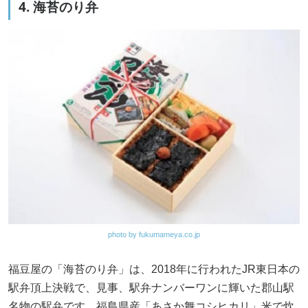
4. 海苔のり弁
photo by fukumameya.co.jp
福豆屋の「海苔のり弁」は、2018年に行われたJR東日本の
駅弁頂上決戦で、見事、駅弁ナンバーワンに輝いた郡山駅
名物の駅弁です。福島県産「あさか舞コシヒカリ」米で炊