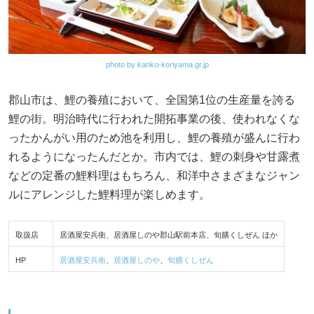
photo by kanko-koriyama.gr.jp
郡山市は、鯉の養殖において、全国第1位の生産量を誇る
鯉の街。明治時代に行われた開拓事業の後、使われなくな
ったかんがい用のため池を利用し、鯉の養殖が盛んに行わ
れるようになったんだとか。市内では、鯉の刺身や甘露煮
などの定番の鯉料理はもちろん、和洋中さまざまなジャン
ルにアレンジした鯉料理が楽しめます。
取扱店
居酒屋安兵衛、居酒屋しのや郡山駅前本店、旬膳くしぜん ほか
HP
居酒屋安兵衛
、
居酒屋しのや
、
旬膳くしぜん