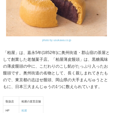
photo by usukawa.co.jp
「柏屋」は、嘉永5年(1852年)に奥州街道・郡山宿の茶屋と
して創業した老舗菓子店。「柏屋薄皮饅頭」は、黒糖風味
の薄皮饅頭の中に、こだわりのこし餡がたっぷり入ったお
饅頭です。奥州街道の名物として、長く親しまれてきたも
ので、東京都の志ほせ饅頭、岡山県の大手まんぢゅうとと
もに、日本三大まんじゅうの1つに数えられています。
取扱店
柏屋の直営店舗
HP
柏屋