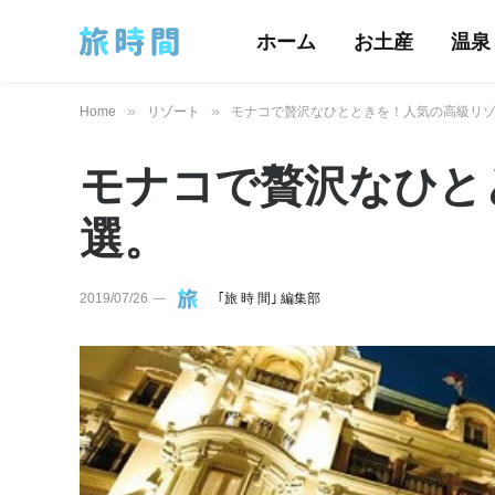
ホーム
お土産
温泉
»
»
Home
リゾート
モナコで贅沢なひとときを！人気の高級リゾ
モナコで贅沢なひと
選。
2019/07/26
｢旅 時 間｣ 編集部