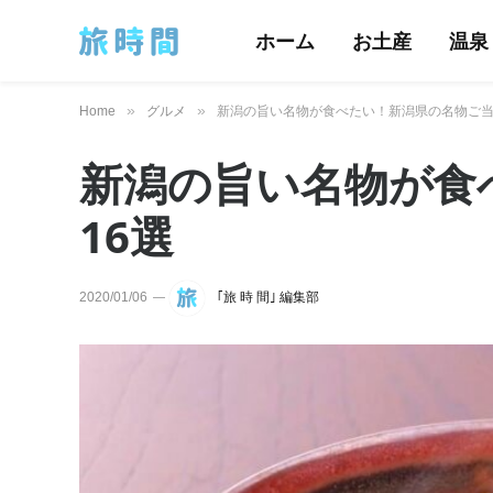
ホーム
お土産
温泉
»
»
Home
グルメ
新潟の旨い名物が食べたい！新潟県の名物ご当
新潟の旨い名物が食
16選
2020/01/06
｢旅 時 間｣ 編集部