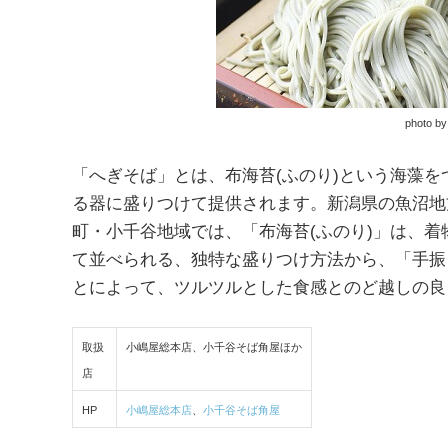
photo
「へぎそば」とは、布海苔(ふのり)という海藻
る器に盛りつけて提供されます。新潟県の魚沼地
町・小千谷地域では、「布海苔(ふのり)」は、
て並べられる、独特な盛りつけ方法から、「手振
とによって、ツルツルとした食感とのど越しの良
取扱
小嶋屋総本店、小千谷そば角屋ほか
店
HP
小嶋屋総本店
、
小千谷そば角屋