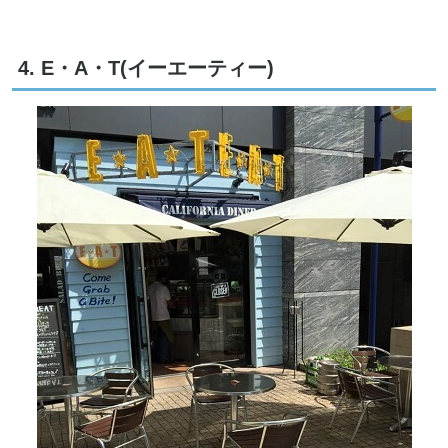
4. E・A・T(イーエーティー)