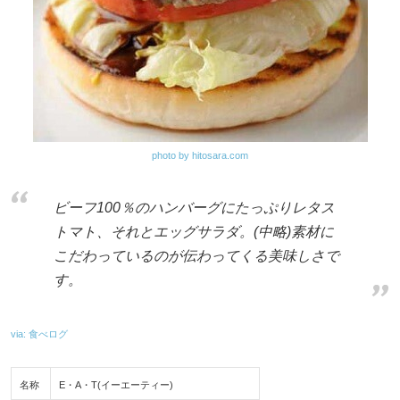
photo by hitosara.com
ビーフ100％のハンバーグにたっぷりレタス
トマト、それとエッグサラダ。(中略)素材に
こだわっているのが伝わってくる美味しさで
す。
via: 食べログ
名称
E・A・T(イーエーティー)