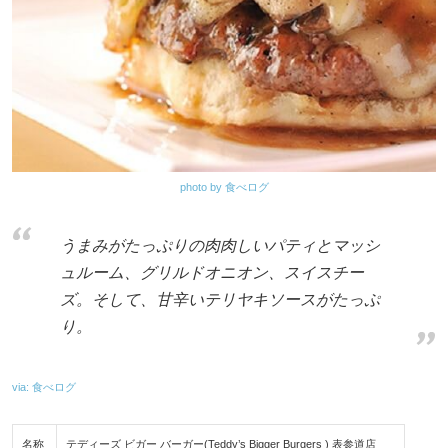
photo by 食べログ
うまみがたっぷりの肉肉しいパティとマッシ
ュルーム、グリルドオニオン、スイスチー
ズ。そして、甘辛いテリヤキソースがたっぷ
り。
via: 食べログ
名称
テディーズ ビガー バーガー(Teddy’s Bigger Burgers ) 表参道店