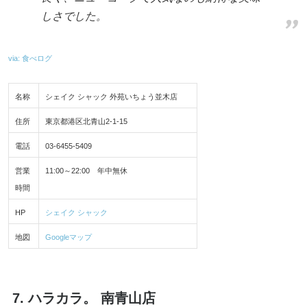
しさでした。
via: 食べログ
名称
シェイク シャック 外苑いちょう並木店
住所
東京都港区北青山2-1-15
電話
03-6455-5409
営業
11:00～22:00 年中無休
時間
HP
シェイク シャック
地図
Googleマップ
7. ハラカラ。 南青山店