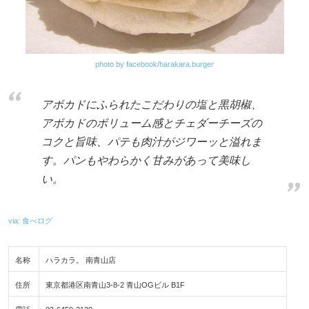
photo by facebook/harakara.burger
アボカドにふられたこだわりの塩と黒胡椒、
アボカドのボリューム感とチェダーチーズの
コクと旨味、パテも肉汁がジワーッと溢れま
す。パンもやわらかく甘みがあって美味し
い。
via: 食べログ
名称
ハラカラ。 南青山店
住所
東京都港区南青山3-8-2 青山OGビル B1F