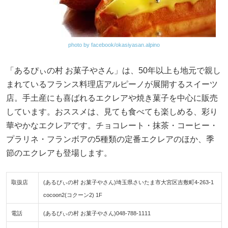
photo by facebook/okasiyasan.alpino
「あるぴぃの村 お菓子やさん」は、50年以上も地元で親し
まれているフランス料理店アルピーノが展開するスイーツ
店。手土産にも喜ばれるエクレアや焼き菓子を中心に販売
しています。おススメは、見ても食べても楽しめる、彩り
華やかなエクレアです。チョコレート・抹茶・コーヒー・
プラリネ・フランボアの5種類の定番エクレアのほか、季
節のエクレアも登場します。
取扱店
(あるぴぃの村 お菓子やさん)埼玉県さいたま市大宮区吉敷町4-263-1
cocoon2(コクーン2) 1F
電話
(あるぴぃの村 お菓子やさん)048-788-1111