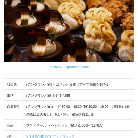
photo by ungrandpas.com
取扱店
(アングランパ)埼玉県さいたま市大宮区吉敷町4-187-1
電話
(アングランパ)048-645-4255
営業時間
(アングランパ)(火～土)10:00～19:30 (日)10:00～19:00 月曜日(祝日
の際は翌火曜日)、第1・第3・第5火曜日定休
商品
プティフール ドゥミセック: (税込)1,600円(12個入)
HP
UN GRAND PAS(アングランパ)