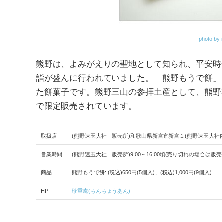
photo by
熊野は、よみがえりの聖地として知られ、平安時
詣が盛んに行われていました。「熊野もうで餅」
た餅菓子です。熊野三山の参拝土産として、熊野
で限定販売されています。
取扱店
(熊野速玉大社 販売所)和歌山県新宮市新宮１(熊野速玉大社内
営業時間
(熊野速玉大社 販売所)9:00～16:00頃(売り切れの場合は販
商品
熊野もうで餅: (税込)650円(5個入)、(税込)1,000円(9個入)
HP
珍重庵(ちんちょうあん)