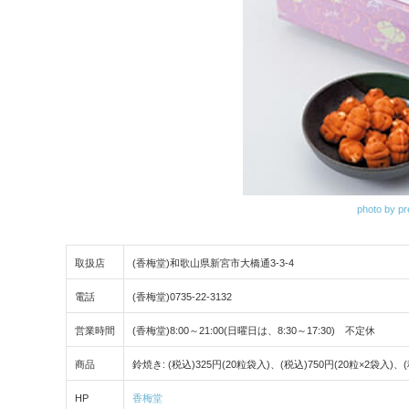
photo by p
取扱店
(香梅堂)和歌山県新宮市大橋通3-3-4
電話
(香梅堂)0735-22-3132
営業時間
(香梅堂)8:00～21:00(日曜日は、8:30～17:30) 不定休
商品
鈴焼き: (税込)325円(20粒袋入)、(税込)750円(20粒×2袋入)、(
HP
香梅堂