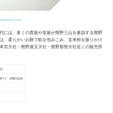
 moudemochi.com
代には、多くの貴族や皇族が熊野三山を参詣する熊野
は、柔らかいお餅で餡を包みこみ、玄米粉を振りかけ
本宮大社・熊野速玉大社・熊野那智大社近くの販売所
)
売終了) 水曜日定休