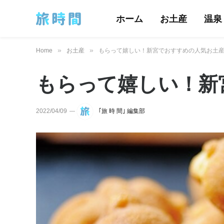
ホーム
お土産
温泉
»
»
Home
お土産
もらって嬉しい！新宮でおすすめの人気お土産
もらって嬉しい！新
2022/04/09
｢旅 時 間｣ 編集部