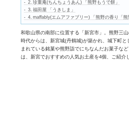
2. 珍重庵(ちんちょうあん) 「熊野もうで餅」
3. 福田屋 「うきしま」
4. maffably(エムアファブリー) 「熊野の香り
和歌山県の南部に位置する「新宮市」。熊野三山
時代からは、新宮城(丹鶴城)が築かれ、城下町
まれている銘菓や熊野詣でにちなんだお菓子など
は、新宮でおすすめの人気お土産を4個、ご紹介