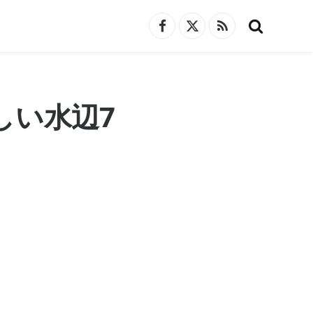
Facebook
X
RSS
(Twitter)
しい水辺7