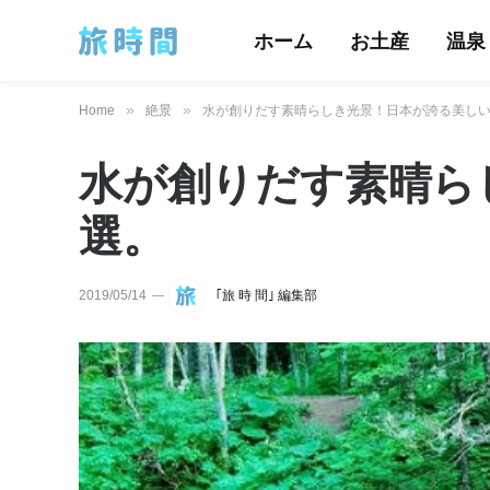
ホーム
お土産
温泉
»
»
Home
絶景
水が創りだす素晴らしき光景！日本が誇る美しい
水が創りだす素晴ら
選。
2019/05/14
｢旅 時 間｣ 編集部