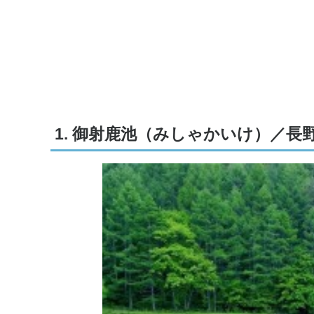
1. 御射鹿池（みしゃかいけ）／長