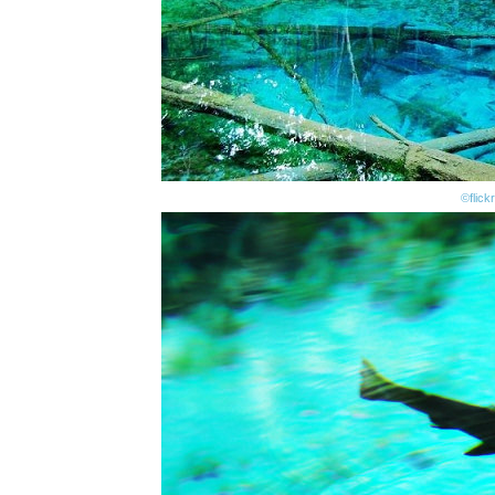
©flickr