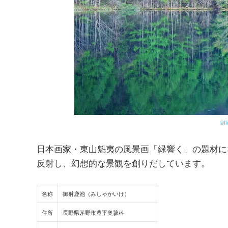
©fl
日本画家・東山魁夷の風景画「緑響く」の題材に
反射し、幻想的な景観を創りだしています。
名称
御射鹿池（みしゃかいけ）
住所
長野県茅野市豊平奥蓼科