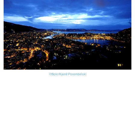
©flickr/Kamil Porembiński