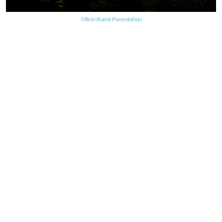
©flickr/Kamil Porembiński