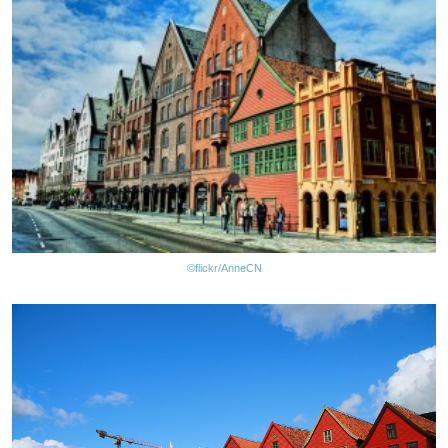
©flickr/AnneCN