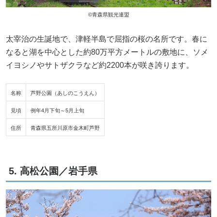
©青森県観光連盟
太宰治の生誕地で、津軽半島で屈指の桜の名所です。春に
なると湖を中心とした約80万平方メートルの敷地に、ソメ
イヨシノやサトザクラなど約2200本が咲き誇ります。
名称
芦野公園（あしのこうえん）
見頃
例年4月下旬～5月上旬
住所
青森県五所川原市金木町芦野
5. 高松公園／岩手県