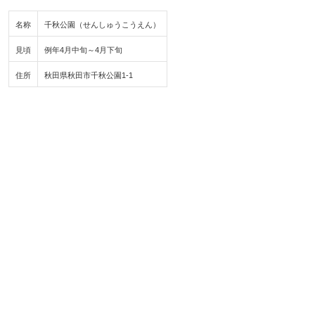
名称
千秋公園（せんしゅうこうえん）
見頃
例年4月中旬～4月下旬
住所
秋田県秋田市千秋公園1-1