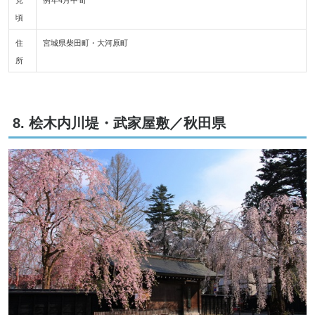
頃
住
宮城県柴田町・大河原町
所
8. 桧木内川堤・武家屋敷／秋田県