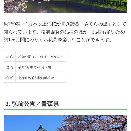
約250種・1万本以上の桜が咲き誇る「さくらの里」として
知られています。松前固有の品種のほか、品種も多いため
約1ヶ月間にわたりお花見を楽しむことができます。
名称
松前公園（まつまえこうえん）
見頃
例年4月中旬～5月下旬
住所
北海道松前郡松前町松城
3. 弘前公園／青森県