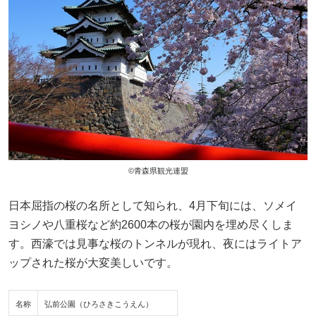
©青森県観光連盟
日本屈指の桜の名所として知られ、4月下旬には、ソメイ
ヨシノや八重桜など約2600本の桜が園内を埋め尽くしま
す。西濠では見事な桜のトンネルが現れ、夜にはライトア
ップされた桜が大変美しいです。
名称
弘前公園（ひろさきこうえん）