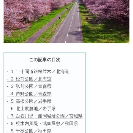
この記事の目次
1. 二十間道路桜並木／北海道
2. 松前公園／北海道
3. 弘前公園／青森県
4. 芦野公園／青森県
5. 高松公園／岩手県
6. 北上展勝地／岩手県
7. 白石川堤・船岡城址公園／宮城県
8. 桧木内川堤・武家屋敷／秋田県
9. 千秋公園／秋田県