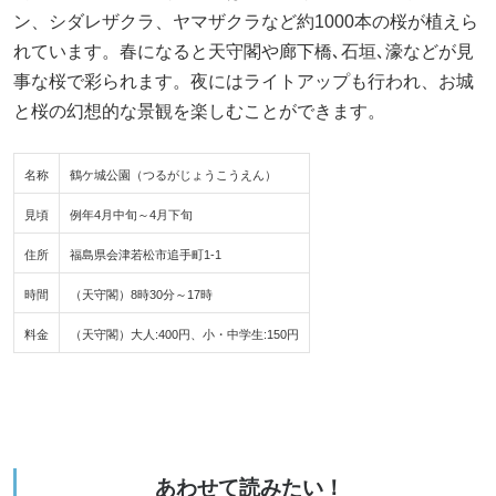
ン、シダレザクラ、ヤマザクラなど約1000本の桜が植えら
れています。春になると天守閣や廊下橋､石垣､濠などが見
事な桜で彩られます。夜にはライトアップも行われ、お城
と桜の幻想的な景観を楽しむことができます。
名称
鶴ケ城公園（つるがじょうこうえん）
見頃
例年4月中旬～4月下旬
住所
福島県会津若松市追手町1-1
時間
（天守閣）8時30分～17時
料金
（天守閣）大人:400円、小・中学生:150円
あわせて読みたい！