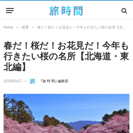
»
»
Home
絶景
春だ！桜だ！お花見だ！今年も行きたい桜の名所【北海道・東北編】
春だ！桜だ！お花見だ！今年も
行きたい桜の名所【北海道・東
北編】
2019/05/17
｢旅 時 間｣ 編集部