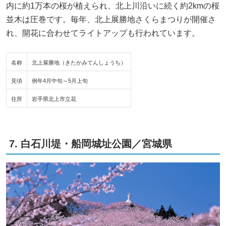
内に約1万本の桜が植えられ、北上川沿いに続く約2kmの桜
並木は圧巻です。毎年、北上展勝地さくらまつりが開催さ
れ、開花に合わせてライトアップも行われています。
名称
北上展勝地（きたかみてんしょうち）
見頃
例年4月中旬～5月上旬
住所
岩手県北上市立花
7. 白石川堤・船岡城址公園／宮城県