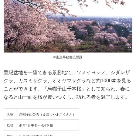
©山形県秘書広報課
置賜盆地を一望できる景勝地で、ソメイヨシノ、シダレザ
クラ、カスミザクラ、オオヤマザクラなど約1000本を見る
ことができます。「烏帽子山千本桜」として知られ、春に
なると山一面を桜が覆いつくし、訪れる者を魅了します。
名称
烏帽子山公園（えぼしやまこうえん）
見頃
例年4月中旬～4月下旬