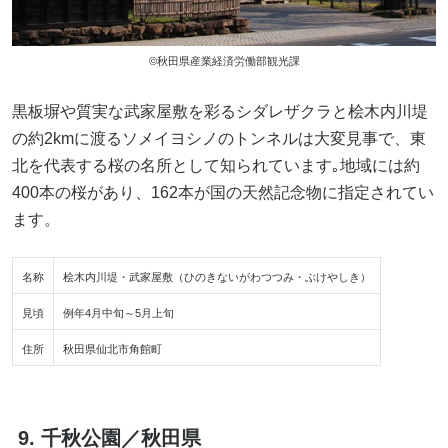
©秋田県産業経済労働部観光課
黒板塀や質実な武家屋敷を彩るシダレザクラと桧木内川堤
の約2kmに渡るソメイヨシノのトンネルは大変見事で、東
北を代表する桜の名所として知られています｡地域には約
400本の桜があり、162本が国の天然記念物に指定されてい
ます。
名称
桧木内川堤・武家屋敷（ひのきないがわつつみ・ぶけやしき）
見頃
例年4月中旬～5月上旬
住所
秋田県仙北市角館町
9. 千秋公園／秋田県