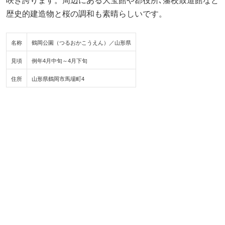
咲き誇ります。周辺にある大宝館や郡役所､藩校致道館など
歴史的建造物と桜の調和も素晴らしいです。
名称
鶴岡公園（つるおかこうえん）／山形県
見頃
例年4月中旬～4月下旬
住所
山形県鶴岡市馬場町4