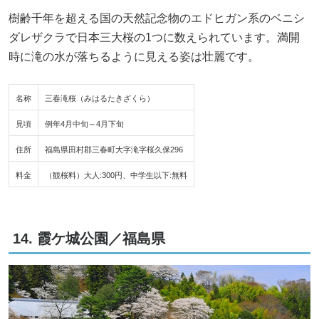
樹齢千年を超える国の天然記念物のエドヒガン系のベニシ
ダレザクラで日本三大桜の1つに数えられています。満開
時に滝の水が落ちるように見える姿は壮麗です。
名称
三春滝桜（みはるたきざくら）
見頃
例年4月中旬～4月下旬
住所
福島県田村郡三春町大字滝字桜久保296
料金
（観桜料）大人:300円、中学生以下:無料
14. 霞ケ城公園／福島県