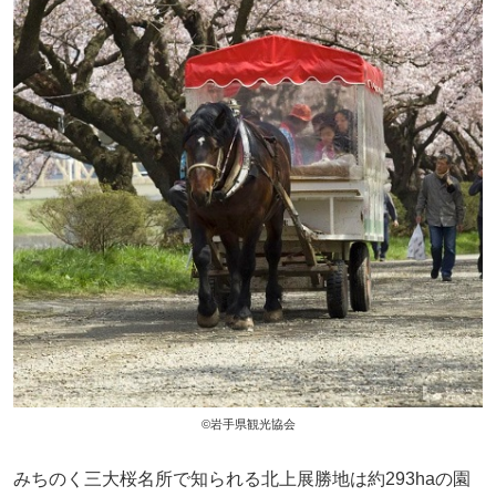
©岩手県観光協会
みちのく三大桜名所で知られる北上展勝地は約293haの園