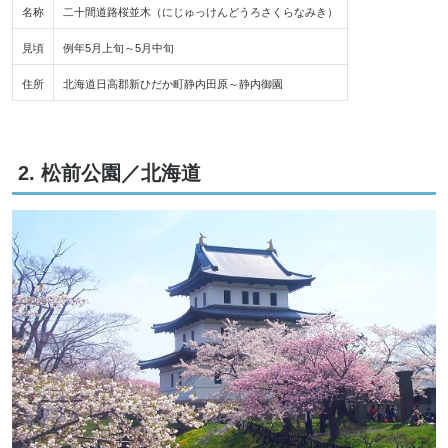
名称
二十間道路桜並木（にじゅっけんどうろさくらなみき）
見頃
例年5月上旬～5月中旬
住所
北海道日高郡新ひだか町静内田原～静内御園
2. 松前公園／北海道