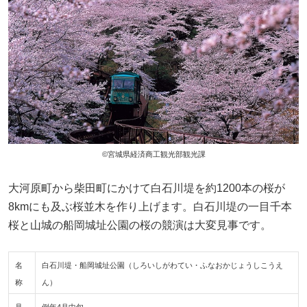
©宮城県経済商工観光部観光課
大河原町から柴田町にかけて白石川堤を約1200本の桜が
8kmにも及ぶ桜並木を作り上げます。白石川堤の一目千本
桜と山城の船岡城址公園の桜の競演は大変見事です。
名
白石川堤・船岡城址公園（しろいしがわてい・ふなおかじょうしこうえ
称
ん）
見
例年4月中旬