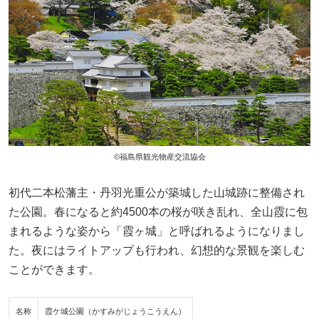
©福島県観光物産交流協会
初代二本松藩主・丹羽光重公が築城した山城跡に整備され
た公園。春になると約4500本の桜が咲き乱れ、全山霞に包
まれるような姿から「霞ヶ城」と呼ばれるようになりまし
た。夜にはライトアップも行われ、幻想的な景観を楽しむ
ことができます。
名称
霞ケ城公園（かすみがじょうこうえん）