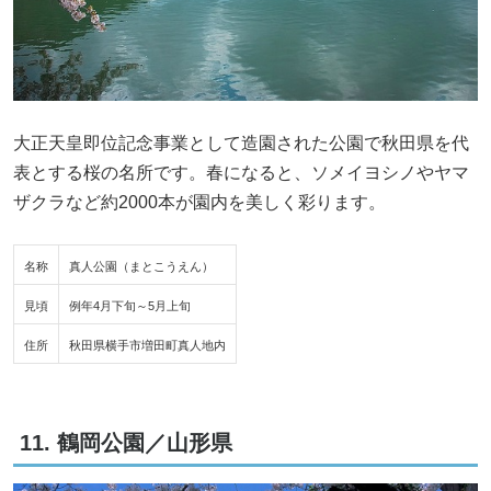
大正天皇即位記念事業として造園された公園で秋田県を代
表とする桜の名所です。春になると、ソメイヨシノやヤマ
ザクラなど約2000本が園内を美しく彩ります。
名称
真人公園（まとこうえん）
見頃
例年4月下旬～5月上旬
住所
秋田県横手市増田町真人地内
11. 鶴岡公園／山形県