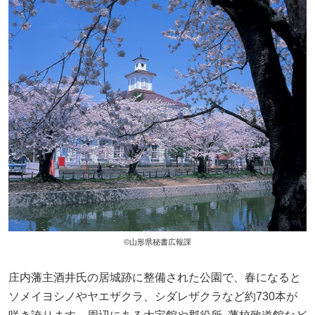
©山形県秘書広報課
庄内藩主酒井氏の居城跡に整備された公園で、春になると
ソメイヨシノやヤエザクラ、シダレザクラなど約730本が