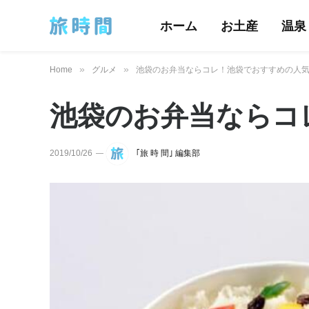
ホーム
お土産
温泉
»
»
Home
グルメ
池袋のお弁当ならコレ！池袋でおすすめの人気
池袋のお弁当ならコ
2019/10/26
｢旅 時 間｣ 編集部