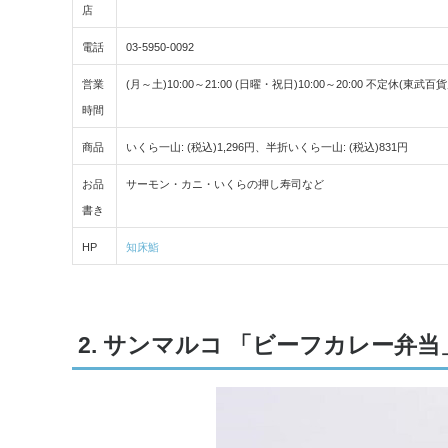
店
電話
03-5950-0092
営業
(月～土)10:00～21:00 (日曜・祝日)10:00～20:00 不定休(東
時間
商品
いくら一山: (税込)1,296円、半折いくら一山: (税込)831円
お品
サーモン・カニ・いくらの押し寿司など
書き
HP
知床鮨
2. サンマルコ 「ビーフカレー弁当