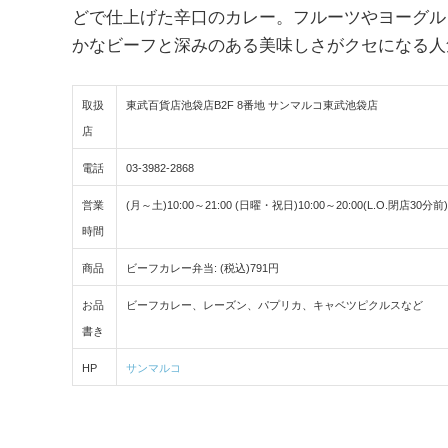
どで仕上げた辛口のカレー。フルーツやヨーグル
かなビーフと深みのある美味しさがクセになる人
取扱
東武百貨店池袋店B2F 8番地 サンマルコ東武池袋店
店
電話
03-3982-2868
営業
(月～土)10:00～21:00 (日曜・祝日)10:00～20:00(L.O.閉店
時間
商品
ビーフカレー弁当: (税込)791円
お品
ビーフカレー、レーズン、パプリカ、キャベツピクルスなど
書き
HP
サンマルコ