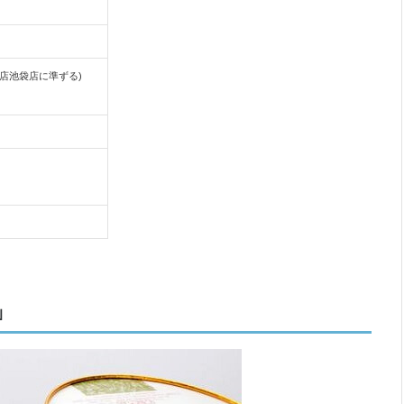
武百貨店池袋店に準ずる)
」