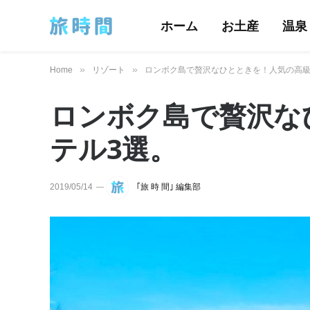
ホーム
お土産
温泉
»
»
Home
リゾート
ロンボク島で贅沢なひとときを！人気の高級
ロンボク島で贅沢な
テル3選。
2019/05/14
｢旅 時 間｣ 編集部