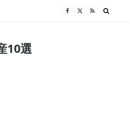
Facebook
X
RSS
(Twitter)
10選