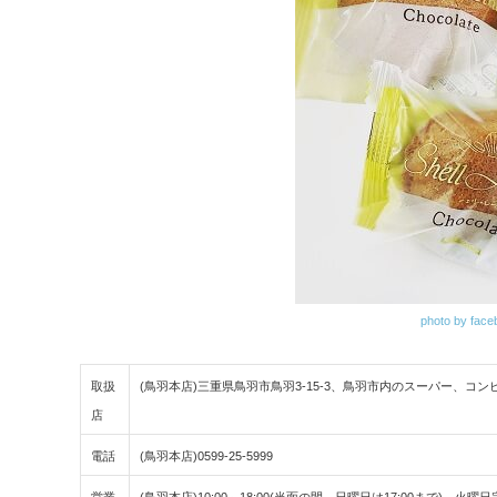
photo by face
取扱
(鳥羽本店)三重県鳥羽市鳥羽3-15-3、鳥羽市内のスーパー、コン
店
電話
(鳥羽本店)0599-25-5999
営業
(鳥羽本店)10:00～18:00(当面の間、日曜日は17:00まで) 火曜