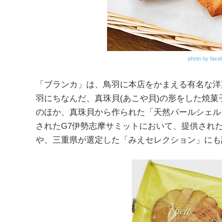
photo by face
「ブランカ」は、鳥羽に本店をかまえる有名な洋
羽にちなんだ、真珠貝(あこや貝)の形をした焼
のほか、真珠貝から作られた「天然パールシェルカ
されたG7伊勢志摩サミットにおいて、提供された
や、三重県が選定した「みえセレクション」にも