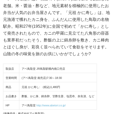
老舗。米・醤油・酢など、地元素材を積極的に使用したお
弁当が人気のお弁当屋さんです。「元祖 かに寿し」は、地
元漁港で獲れたカニ身を、ふんだんに使用した鳥取の名物
駅弁。昭和27年(1952年)に全国で初めて「かに寿し」とし
て発売されたもので、カニの甲羅に見立てた八角形の容器
も業界初だったそう。酢飯の上に錦糸卵を敷き、カニ棒肉
とほぐし身が、彩良く並べられていて食欲をそそります。
山陰の冬の味覚を旅のお供にいかがでしょうか?
取扱店
アベ鳥取堂 JR鳥取駅構内南口売店
営業時間
(アベ鳥取堂 南売店)7:30～18:30
商品
元祖 かに寿し: (税込)1,480円
お品書き
酢飯、かに身、錦糸卵、甘酢生姜、塩昆布、奈良漬、など
HP
アベ鳥取堂
http://www.abetori.co.jp/
(画像提供：株式会社アベ鳥取堂)