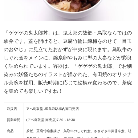
「ゲゲゲの鬼太郎丼」は、鬼太郎の故郷・鳥取ならではの
駅弁です。蓋を開けると、豆腐竹輪に練梅をのせて「目玉
のおやじ」に見立てたおかずが中央に現れます。鳥取牛の
しぐれ煮をメインに、錦糸卵やもみじ型の人参などが彩良
く詰められています。容器は、「ゲゲゲの鬼太郎」でお馴
染みの妖怪たちのイラストが描かれた、有田焼のオリジナ
ル茶碗を採用。販売時期に応じて絵柄が変わるので、茶碗
を集めても楽しいですね！
取扱店
アベ鳥取堂 JR鳥取駅構内南口売店
営業時間
(アベ鳥取堂 南売店)7:30～18:30
商品
茶飯、豆腐竹輪素揚げ、鳥取牛のしぐれ煮、ささがき牛蒡甘辛煮、胡