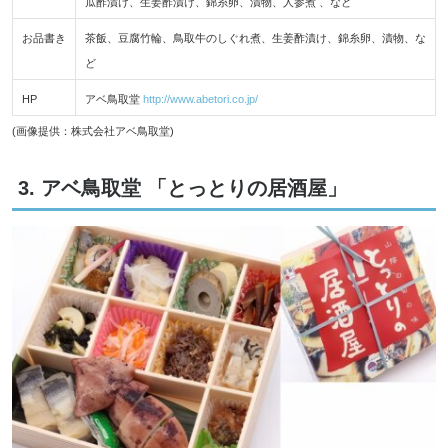
瓜酢漬け、生姜酢漬け、錦糸卵、漬物、人参煮 、など
お品書き
茶飯、豆腐竹輪、鳥取牛のしぐれ煮、生姜酢漬け、錦糸卵、漬物、な
ど
HP
アベ鳥取堂
http://www.abetori.co.jp/
(画像提供：株式会社アベ鳥取堂)
3. アベ鳥取堂 「とっとりの居酒屋」