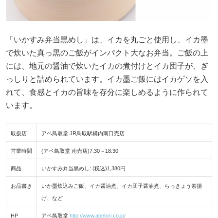
「いかすみ弁当黒めし」は、イカを丸ごと使用し、イカ墨
で炊いた真っ黒のご飯がインパクト大なお弁当。ご飯の上
には、地元の醤油で炊いたイカの煮付けとイカ団子が、ぎ
っしりと詰められています。イカ墨ご飯にはイカゲソを入
れて、食感とイカの旨味を存分に楽しめるように作られて
います。
取扱店
アベ鳥取堂 JR鳥取駅構内南口売店
営業時間
(アベ鳥取堂 南売店)7:30～18:30
商品
いかすみ弁当黒めし: (税込)1,380円
お品書き
いか墨炊込みご飯、イカ醤油煮、イカ団子醤油煮、らっきょう素揚
げ、など
HP
アベ鳥取堂
http://www.abetori.co.jp/