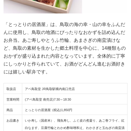
「とっとりの居酒屋」は、鳥取の海の幸・山の幸をふんだ
んに使用し、鳥取の地酒にぴったりなおかずを詰め込んだ
お弁当。あご寿しやとうふ竹輪、あまさぎの南蛮漬けな
ど、鳥取の素材を生かした郷土料理を中心に、14種類もの
おかずが盛り込まれた内容となっています。全体的に丁寧
にしっかりと作られていて、お酒がどんどん進むお酒好き
には嬉しい駅弁です。
取扱店
アベ鳥取堂 JR鳥取駅構内南口売店
営業時間
(アベ鳥取堂 南売店)7:30～18:30
商品
とっとりの居酒屋: (税込)1,850円
お品書き
いか寿し（国産米）、飛魚寿し、ふぐ皮の煮凝り、あご巻フライ、紅
白なます、豆腐竹輪とわかめ酢味噌和え、わかさぎと玉ねぎの南蛮漬