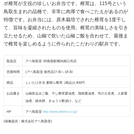
ボ椎茸が主役の珍しいお弁当です。椎茸は、115号という
鳥取生まれの品種で、非常に肉厚で食べごたえがあるのが
特徴です。お弁当には、原木栽培でされた椎茸を1度干し
て、旨味を凝縮されたものを使用。椎茸の美味しさを引き
立たせるため、山椒で炊いた山椒ご飯を合わせて、最後ま
で椎茸を楽しめるように作られたこだわりの駅弁です。
取扱店
アベ鳥取堂 JR鳥取駅構内南口売店
営業時間
(アベ鳥取堂 南売店)7:30～18:30
商品
しいたけ弁当 素晴ら椎茸: (税込)1,400円
お品書き
山椒炊込みご飯、干し椎茸醤油煮、鶏肉醤油煮、筍の土佐煮、人参醤
油煮、錦糸卵、きゅうり酢漬け、など
HP
アベ鳥取堂
http://www.abetori.co.jp/
(画像提供：株式会社アベ鳥取堂)