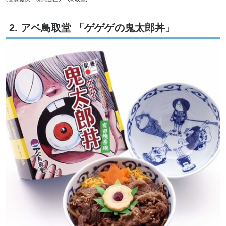
2. アベ鳥取堂 「ゲゲゲの鬼太郎丼」