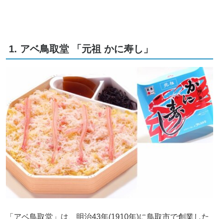
1. アベ鳥取堂 「元祖 かに寿し」
「アベ鳥取堂」は、明治43年(1910年)に鳥取市で創業した