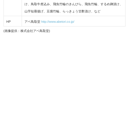
け、鳥取牛煮込み、飛魚竹輪のきんぴら、飛魚竹輪、するめ麹漬け、
山芋短冊揚げ、豆腐竹輪、らっきょう甘酢漬け、など
HP
アベ鳥取堂
http://www.abetori.co.jp/
(画像提供：株式会社アベ鳥取堂)