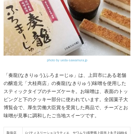
photo by ueda-sawamura.jp
「奏龍(なきりゅう)ふろまーじゅ」は、上田市にある老舗
の醸造元「大桂商店」の奏龍(なきりゅう)味噌を使用した
スティックタイプのチーズケーキ。お味噌は、表面のトッ
ピングと下のクッキー部分に使われています。全国菓子大
博覧会で、厚生労働大臣賞を受賞した商品で、チーズとお
味噌が見事に調和したご当地スイーツです。
取扱店
(パティスリーショコラティエ サワムラ)長野県上田市上丸子1589-6