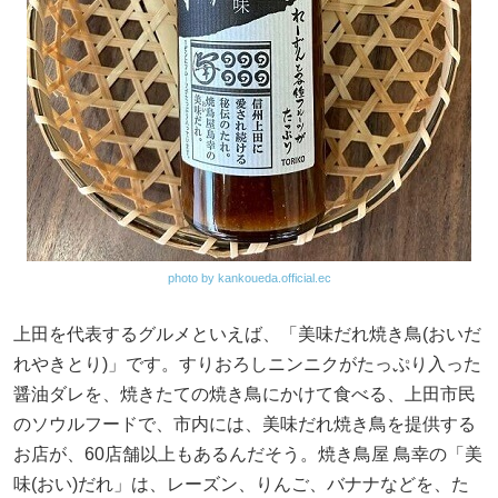
photo by kankoueda.official.ec
上田を代表するグルメといえば、「美味だれ焼き鳥(おいだ
れやきとり)」です。すりおろしニンニクがたっぷり入った
醤油ダレを、焼きたての焼き鳥にかけて食べる、上田市民
のソウルフードで、市内には、美味だれ焼き鳥を提供する
お店が、60店舗以上もあるんだそう。焼き鳥屋 鳥幸の「美
味(おい)だれ」は、レーズン、りんご、バナナなどを、た