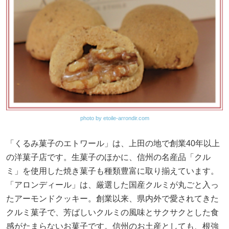
photo by etoile-arrondir.com
「くるみ菓子のエトワール」は、上田の地で創業40年以上
の洋菓子店です。生菓子のほかに、信州の名産品「クル
ミ」を使用した焼き菓子も種類豊富に取り揃えています。
「アロンディール」は、厳選した国産クルミが丸ごと入っ
たアーモンドクッキー。創業以来、県内外で愛されてきた
クルミ菓子で、芳ばしいクルミの風味とサクサクとした食
感がたまらないお菓子です。信州のお土産としても、根強