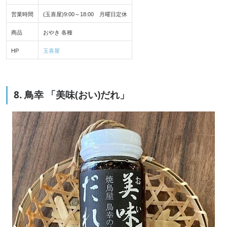
営業時間
(玉喜屋)9:00～18:00 月曜日定休
商品
おやき 各種
HP
玉喜屋
8. 鳥幸 「美味(おい)だれ」