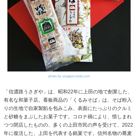
photo by usagiya-ueda.com
「信濃路うさぎや」は、昭和22年に上田の地で創業した、
有名な和菓子店。看板商品の「くるみそば」は、そば粉入
りの生地で自家製餡を包みこみ、表面にたっぷりのクルミ
と砂糖をまぶしたお菓子です。コロナ禍により、惜しまれ
つつ閉店したものの、多くの上田市民の声を受けて、2022
年に復活した、上田を代表する銘菓です。信州名物の蕎麦