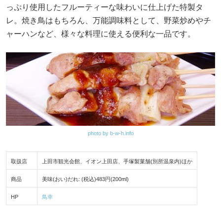
っぷり使用したフルーティーな味わいに仕上げた特製タ
レ。焼き鳥はもちろん、万能調味料として、野菜炒めやチ
ャーハンなど、様々な料理に使える便利な一品です。
photo by b-w-h.info
取扱店
上田市観光会館、イオン上田店、手塚製菓舗(別所温泉内)ほか
商品
美味(おい)だれ: (税込)483円(200ml)
HP
鳥幸