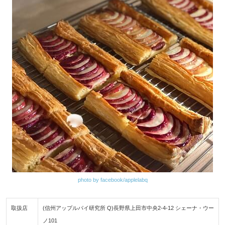
photo by facebook/applelabq
取扱店
(信州アップルパイ研究所 Q)長野県上田市中央2-4-12 シェーナ・ウー
ノ101