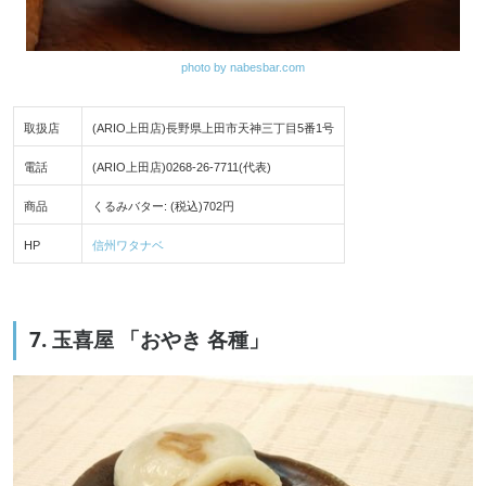
photo by nabesbar.com
取扱店
(ARIO上田店)長野県上田市天神三丁目5番1号
電話
(ARIO上田店)0268-26-7711(代表)
商品
くるみバター: (税込)702円
HP
信州ワタナベ
7. 玉喜屋 「おやき 各種」