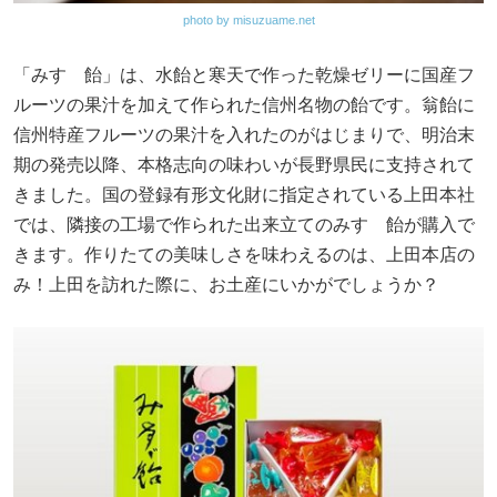
photo by misuzuame.net
「みすゞ飴」は、水飴と寒天で作った乾燥ゼリーに国産フ
ルーツの果汁を加えて作られた信州名物の飴です。翁飴に
信州特産フルーツの果汁を入れたのがはじまりで、明治末
期の発売以降、本格志向の味わいが長野県民に支持されて
きました。国の登録有形文化財に指定されている上田本社
では、隣接の工場で作られた出来立てのみすゞ飴が購入で
きます。作りたての美味しさを味わえるのは、上田本店の
み！上田を訪れた際に、お土産にいかがでしょうか？