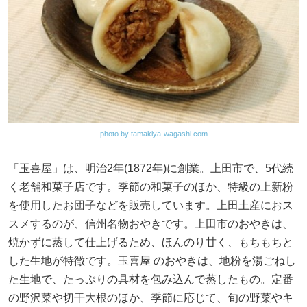
photo by tamakiya-wagashi.com
「玉喜屋」は、明治2年(1872年)に創業。上田市で、5代続
く老舗和菓子店です。季節の和菓子のほか、特級の上新粉
を使用したお団子などを販売しています。上田土産におス
スメするのが、信州名物おやきです。上田市のおやきは、
焼かずに蒸して仕上げるため、ほんのり甘く、もちもちと
した生地が特徴です。玉喜屋 のおやきは、地粉を湯ごねし
た生地で、たっぷりの具材を包み込んで蒸したもの。定番
の野沢菜や切干大根のほか、季節に応じて、旬の野菜やキ