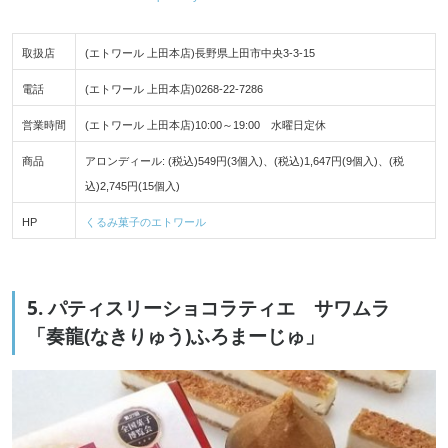
取扱店
(エトワール 上田本店)長野県上田市中央3-3-15
電話
(エトワール 上田本店)0268-22-7286
営業時間
(エトワール 上田本店)10:00～19:00 水曜日定休
商品
アロンディール: (税込)549円(3個入)、(税込)1,647円(9個入)、(税
込)2,745円(15個入)
HP
くるみ菓子のエトワール
5. パティスリーショコラティエ サワムラ
「奏龍(なきりゅう)ふろまーじゅ」