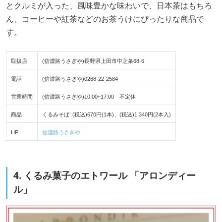
とクルミが入った、風味豊かな味わいで、日本茶はもちろ
ん、コーヒーや紅茶などのお茶うけにぴったりな商品で
す。
取扱店
(信濃路うさぎや)長野県上田市中之条68-6
電話
(信濃路うさぎや)0268-22-2584
営業時間
(信濃路うさぎや)10:00~17:00 不定休
商品
くるみそば: (税込)670円(1本)、(税込)1,340円(2本入)
HP
信濃路うさぎや
4. くるみ菓子のエトワール 「アロンディー
ル」