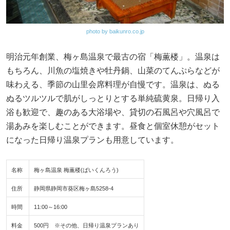
photo by baikunro.co.jp
明治元年創業、梅ヶ島温泉で最古の宿「梅薫楼」。温泉は
もちろん、川魚の塩焼きや牡丹鍋、山菜のてんぷらなどが
味わえる、季節の山里会席料理が自慢です。温泉は、ぬる
ぬるツルツルで肌がしっとりとする単純硫黄泉。日帰り入
浴も歓迎で、趣のある大浴場や、貸切の石風呂や穴風呂で
湯あみを楽しむことができます。昼食と個室休憩がセット
になった日帰り温泉プランも用意しています。
名称
梅ヶ島温泉 梅薫楼(ばいくんろう)
住所
静岡県静岡市葵区梅ヶ島5258-4
時間
11:00～16:00
料金
500円 ※その他、日帰り温泉プランあり