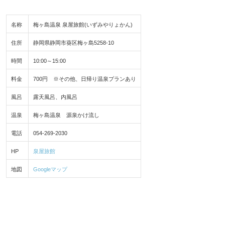
名称
梅ヶ島温泉 泉屋旅館(いずみやりょかん)
住所
静岡県静岡市葵区梅ヶ島5258-10
時間
10:00～15:00
料金
700円 ※その他、日帰り温泉プランあり
風呂
露天風呂、内風呂
温泉
梅ヶ島温泉 源泉かけ流し
電話
054-269-2030
HP
泉屋旅館
地図
Googleマップ