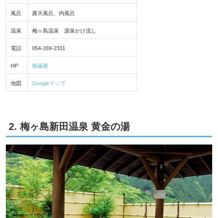
風呂
露天風呂、内風呂
温泉
梅ヶ島温泉 源泉かけ流し
電話
054-269-2331
HP
梅薫楼
地図
Googleマップ
2. 梅ヶ島新田温泉 黄金の湯