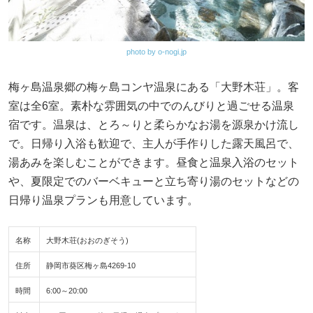
photo by o-nogi.jp
梅ヶ島温泉郷の梅ヶ島コンヤ温泉にある「大野木荘」。客
室は全6室。素朴な雰囲気の中でのんびりと過ごせる温泉
宿です。温泉は、とろ～りと柔らかなお湯を源泉かけ流し
で。日帰り入浴も歓迎で、主人が手作りした露天風呂で、
湯あみを楽しむことができます。昼食と温泉入浴のセット
や、夏限定でのバーベキューと立ち寄り湯のセットなどの
日帰り温泉プランも用意しています。
名称
大野木荘(おおのぎそう)
住所
静岡市葵区梅ヶ島4269-10
時間
6:00～20:00