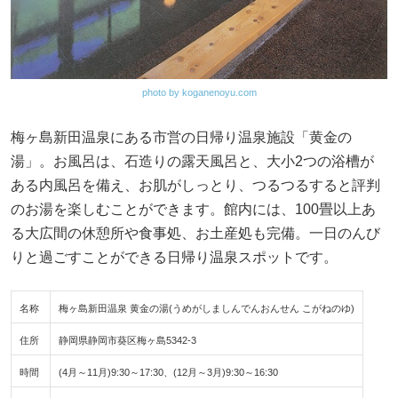
photo by koganenoyu.com
梅ヶ島新田温泉にある市営の日帰り温泉施設「黄金の
湯」。お風呂は、石造りの露天風呂と、大小2つの浴槽が
ある内風呂を備え、お肌がしっとり、つるつるすると評判
のお湯を楽しむことができます。館内には、100畳以上あ
る大広間の休憩所や食事処、お土産処も完備。一日のんび
りと過ごすことができる日帰り温泉スポットです。
名称
梅ヶ島新田温泉 黄金の湯(うめがしましんでんおんせん こがねのゆ)
住所
静岡県静岡市葵区梅ヶ島5342-3
時間
(4月～11月)9:30～17:30、(12月～3月)9:30～16:30