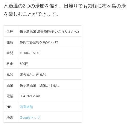
と適温の2つの湯船を備え、日帰りでも気軽に梅ヶ島の湯
を楽しむことができます。
名称
梅ヶ島温泉 清香旅館(せいこうりょかん)
住所
静岡市葵区梅ケ島5258-12
時間
10:00～15:00
料金
500円
風呂
露天風呂、内風呂
温泉
梅ヶ島温泉 源泉かけ流し
電話
054-269-2048
HP
清香旅館
地図
Googleマップ