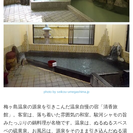
photo by seikou-umegashima.jp
梅ヶ島温泉の源泉を引きこんだ温泉自慢の宿「清香旅
館」。客室は、落ち着いた雰囲気の和室。駿河シャモの旨
みたっぷりの鍋料理が名物です。温泉は、ぬるぬるスベス
ベの硫黄泉。お風呂は、源泉をそのまま引き込んだぬる湯