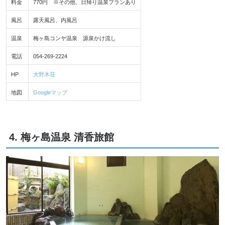
料金
770円 ※その他、日帰り温泉プランあり
風呂
露天風呂、内風呂
温泉
梅ヶ島コンヤ温泉 源泉かけ流し
電話
054-269-2224
HP
大野木荘
地図
Googleマップ
4. 梅ヶ島温泉 清香旅館