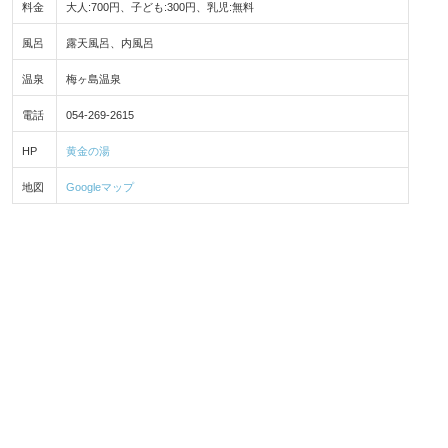
料金
大人:700円、子ども:300円、乳児:無料
風呂
露天風呂、内風呂
温泉
梅ヶ島温泉
電話
054-269-2615
HP
黄金の湯
地図
Googleマップ