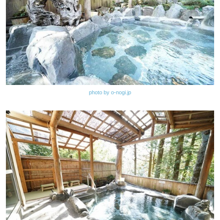
photo by o-nogi.jp