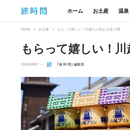
ホーム
お土産
温泉
»
»
Home
お土産
もらって嬉しい！川越の人気お土産13選
もらって嬉しい！川
2024/08/07
｢旅 時 間｣ 編集部