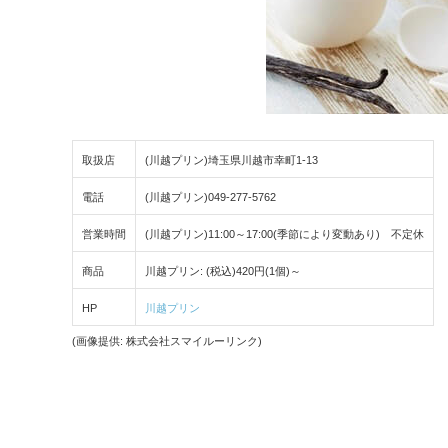
取扱店
(川越プリン)埼玉県川越市幸町1-13
電話
(川越プリン)049-277-5762
営業時間
(川越プリン)11:00～17:00(季節により変動あり) 不定休
商品
川越プリン: (税込)420円(1個)～
HP
川越プリン
(画像提供: 株式会社スマイルーリンク)