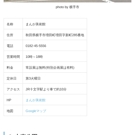
photo by 横手市
名称
まんが美術館
住所
秋田県横手市増田町増田字新町285番地
電話
0182-45-5556
営業時間
10時～18時
料金
常設展は無料(特別企画展は有料)
定休日
第3火曜日
アクセス
JR十文字駅より車で約10分
HP
まんが美術館
地図
Googleマップ