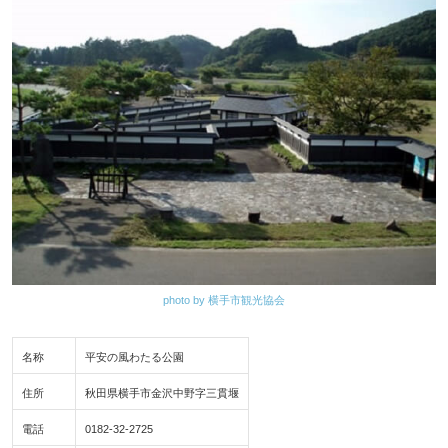
photo by 横手市観光協会
名称
平安の風わたる公園
住所
秋田県横手市金沢中野字三貫堰
電話
0182-32-2725