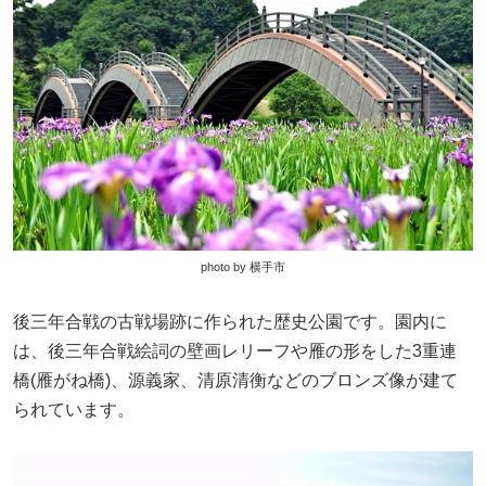
photo by 横手市
後三年合戦の古戦場跡に作られた歴史公園です。園内に
は、後三年合戦絵詞の壁画レリーフや雁の形をした3重連
橋(雁がね橋)、源義家、清原清衡などのブロンズ像が建て
られています。