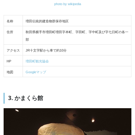
photo by wikipedia
名称
増田伝統的建造物群保存地区
住所
秋田県横手市増田町増田字本町、字田町、字中町及び字七日町の各一
部
アクセス
JR十文字駅から車で約10分
HP
増田町観光協会
地図
Googleマップ
3. かまくら館