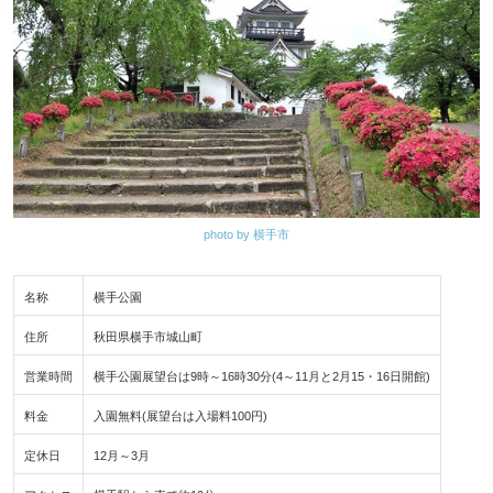
photo by 横手市
名称
横手公園
住所
秋田県横手市城山町
営業時間
横手公園展望台は9時～16時30分(4～11月と2月15・16日開館)
料金
入園無料(展望台は入場料100円)
定休日
12月～3月