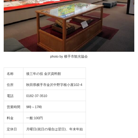
photo by 横手市観光協会
名称
後三年の役 金沢資料館
住所
秋田県横手市金沢中野字根小屋102-4
電話
0182-37-3510
営業時間
9時～17時
料金
一般:100円
定休日
月曜日(祝日の場合は翌日)、年末年始