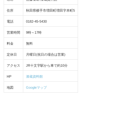
住所
秋田県横手市増田町増田字本町5
電話
0182-45-5430
営業時間
9時～17時
料金
無料
定休日
月曜日(祝日の場合は営業)
アクセス
JR十文字駅から車で約10分
HP
漆蔵資料館
地図
Googleマップ