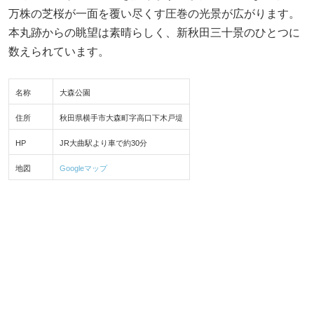
万株の芝桜が一面を覆い尽くす圧巻の光景が広がります。
本丸跡からの眺望は素晴らしく、新秋田三十景のひとつに
数えられています。
名称
大森公園
住所
秋田県横手市大森町字高口下木戸堤
HP
JR大曲駅より車で約30分
地図
Googleマップ