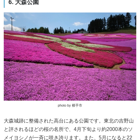
6. 大森公園
photo by 横手市
大森城跡に整備された高台にある公園です。東北の吉野山
と評されるほどの桜の名所で、4月下旬より約2000本のソ
メイヨシノが一斉に咲き誇ります。また、5月になると22