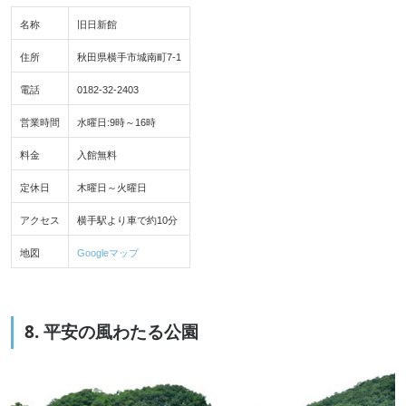
名称
旧日新館
住所
秋田県横手市城南町7-1
電話
0182-32-2403
営業時間
水曜日:9時～16時
料金
入館無料
定休日
木曜日～火曜日
アクセス
横手駅より車で約10分
地図
Googleマップ
8. 平安の風わたる公園