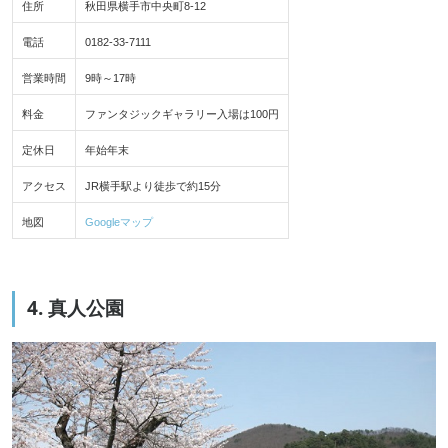
住所
秋田県横手市中央町8-12
電話
0182-33-7111
営業時間
9時～17時
料金
ファンタジックギャラリー入場は100円
定休日
年始年末
アクセス
JR横手駅より徒歩で約15分
地図
Googleマップ
4. 真人公園