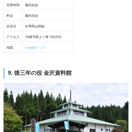
営業時間
園内自由
料金
園内自由
定休日
冬季間は閉鎖
アクセス
JR横手駅より車で約20分
地図
Googleマップ
9. 後三年の役 金沢資料館