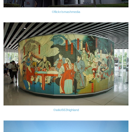
©flickr/smashmedia
©wiki/663highland