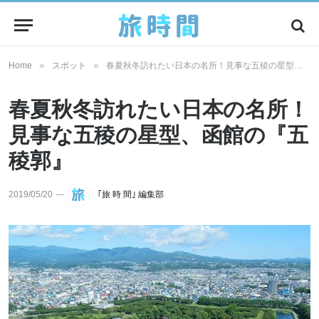
»
»
Home
スポット
春夏秋冬訪れたい日本の名所！見事な五稜の星型、函館の『五稜郭』
春夏秋冬訪れたい日本の名所！
見事な五稜の星型、函館の『五
稜郭』
2019/05/20
｢旅 時 間｣ 編集部