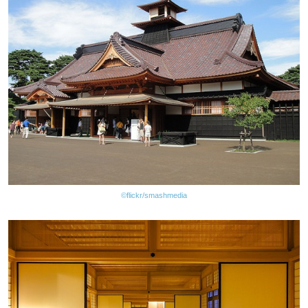
©flickr/smashmedia