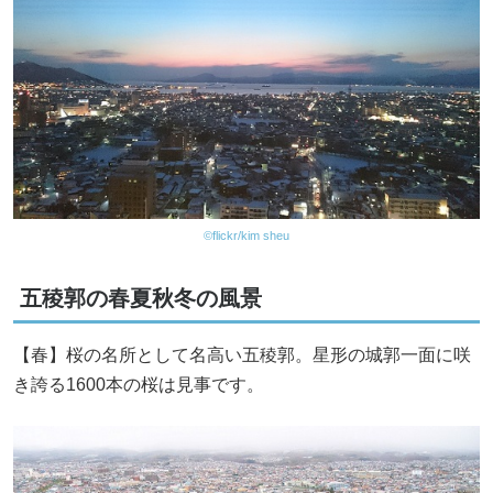
©flickr/kim sheu
五稜郭の春夏秋冬の風景
【春】桜の名所として名高い五稜郭。星形の城郭一面に咲
き誇る1600本の桜は見事です。