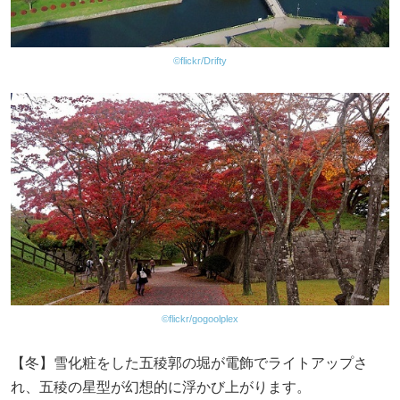
©flickr/Drifty
©flickr/gogoolplex
【冬】雪化粧をした五稜郭の堀が電飾でライトアップさ
れ、五稜の星型が幻想的に浮かび上がります。