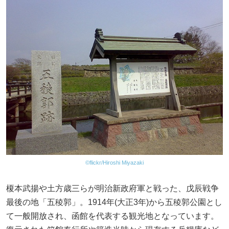
©flickr/Hiroshi Miyazaki
榎本武揚や土方歳三らが明治新政府軍と戦った、戊辰戦争
最後の地「五稜郭」。1914年(大正3年)から五稜郭公園とし
て一般開放され、函館を代表する観光地となっています。