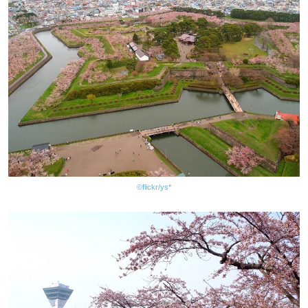
©flickr/ys*