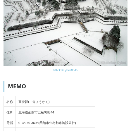
©flickr/cyber0515
MEMO
名称
五稜郭(ごりょうかく)
住所
北海道函館市五稜郭町44
電話
0138-40-3605(函館市住宅都市施設公社)