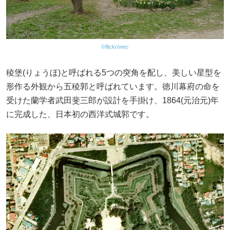
©flickr/wec
稜堡(りょうほ)と呼ばれる5つの突角を配し、美しい星型を
形作る外観から五稜郭と呼ばれています。徳川幕府の命を
受けた蘭学者武田斐三郎が設計を手掛け、1864(元治元)年
に完成した、日本初の西洋式城郭です。