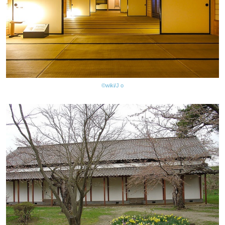
©wiki/J o