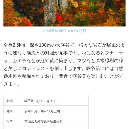
©宮城県経済商工観光部観光課
全長2.5km、深さ100ｍの大渓谷で、様々な岩石が屏風のよ
うに連なり渓流との対照が見事です。秋になるとブナ、ナ
ラ、カエデなどが紅や黄に染まり、マツなどの常緑樹の緑
と美しいコントラストを創り出します。峡谷沿いには自然
遊歩道も整備されており、間近で渓谷美を楽しむことがで
きます。
名称
鳴子峡（なるこきょう）
見頃
例年10月下旬～11月上旬
住所
宮城県大崎市鳴子温泉尿前