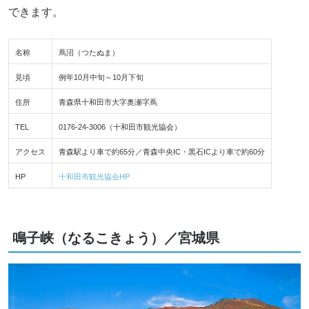
できます。
名称
蔦沼（つたぬま）
見頃
例年10月中旬～10月下旬
住所
青森県十和田市大字奥瀬字蔦
TEL
0176-24-3006（十和田市観光協会）
アクセス
青森駅より車で約65分／青森中央IC・黒石ICより車で約60分
HP
十和田市観光協会HP
鳴子峡（なるこきょう）／宮城県