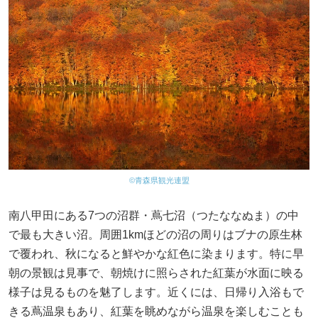
©青森県観光連盟
南八甲田にある7つの沼群・蔦七沼（つたななぬま）の中
で最も大きい沼。周囲1kmほどの沼の周りはブナの原生林
で覆われ、秋になると鮮やかな紅色に染まります。特に早
朝の景観は見事で、朝焼けに照らされた紅葉が水面に映る
様子は見るものを魅了します。近くには、日帰り入浴もで
きる蔦温泉もあり、紅葉を眺めながら温泉を楽しむことも