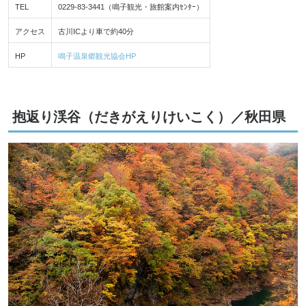
TEL
0229-83-3441（鳴子観光・旅館案内ｾﾝﾀｰ）
アクセス
古川ICより車で約40分
HP
鳴子温泉郷観光協会HP
抱返り渓谷（だきがえりけいこく）／秋田県