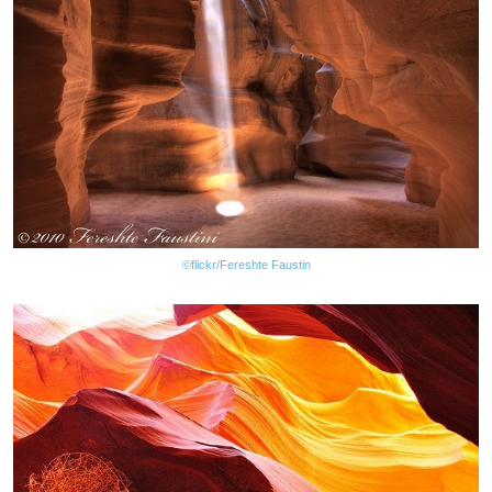
©flickr/Fereshte Faustin