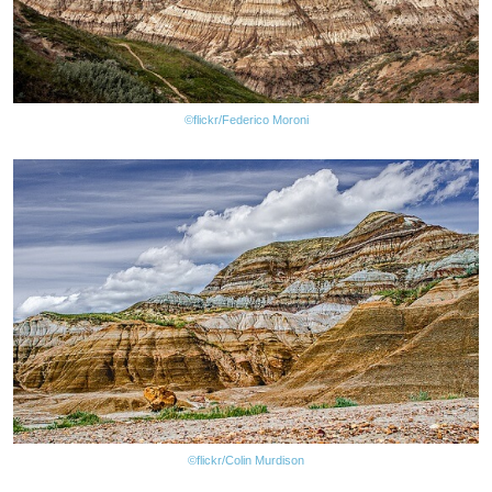
©flickr/Federico Moroni
©flickr/Colin Murdison