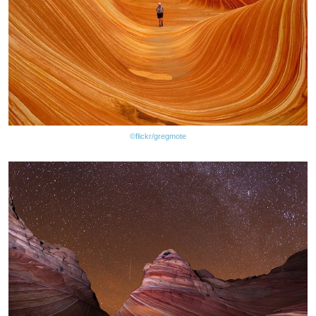
©flickr/gregmote