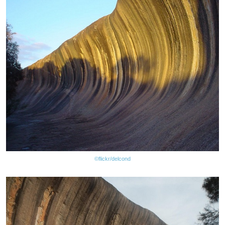
©flickr/delcond