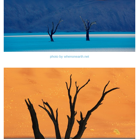
photo by whenonearth.net