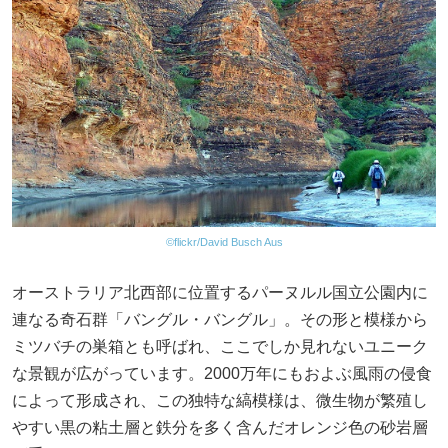
©flickr/David Busch Aus
オーストラリア北西部に位置するパーヌルル国立公園内に
連なる奇石群「バングル・バングル」。その形と模様から
ミツバチの巣箱とも呼ばれ、ここでしか見れないユニーク
な景観が広がっています。2000万年にもおよぶ風雨の侵食
によって形成され、この独特な縞模様は、微生物が繁殖し
やすい黒の粘土層と鉄分を多く含んだオレンジ色の砂岩層