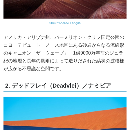
©flickr/Andrew Langdal
アメリカ・アリゾナ州、バーミリオン・クリフ国定公園の
コヨーテビュート・ノース地区にある砂岩からなる流線形
のキャニオン「ザ・ウェーブ」。1億9000万年前のジュラ
紀の地層と長年の風雨によって造りだされた縞状の波模様
が広がる不思議な空間です。
2. デッドフレイ（Deadvlei）／ナミビア