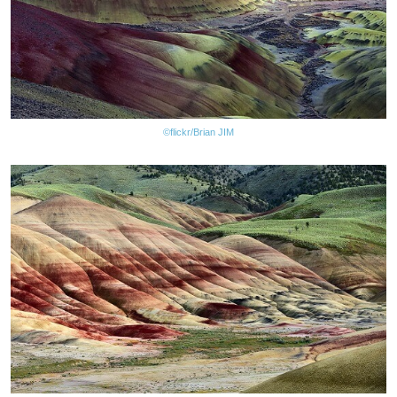
©flickr/Brian JIM