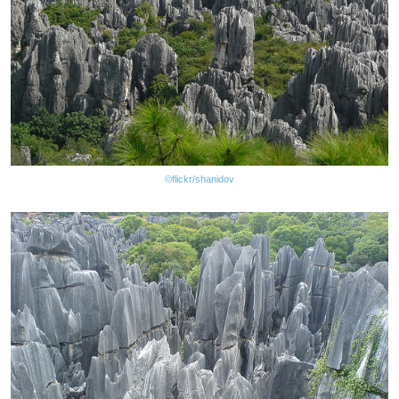
©flickr/shanidov