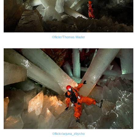
©flickr/Thomas Mader
©flickr/arjuna_zbycho