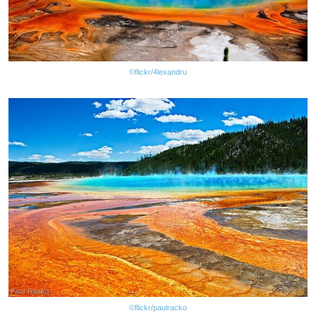
©flickr/4lexandru
©flickr/paulracko