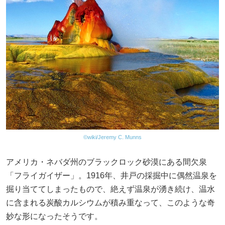
©wiki/Jeremy C. Munns
アメリカ・ネバダ州のブラックロック砂漠にある間欠泉
「フライガイザー」。1916年、井戸の採掘中に偶然温泉を
掘り当ててしまったもので、絶えず温泉が湧き続け、温水
に含まれる炭酸カルシウムが積み重なって、このような奇
妙な形になったそうです。